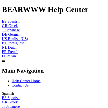
BEARWWW Help Center
ES
Spanish
GR
Greek
JP
Japanese
DE
German
US
English (US)
PT
Portuguese
NL
Dutch
FR
French
IT
Italian
Main Navigation
Help Center Home
Contact Us
Spanish
ES
Spanish
GR
Greek
JP
Japanese