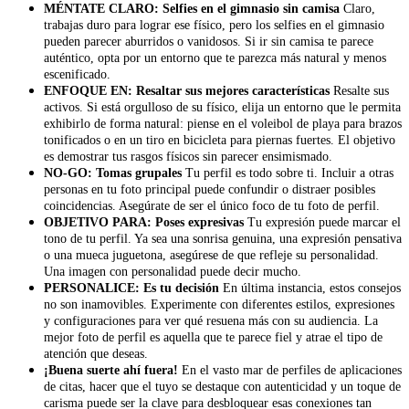
MÉNTATE CLARO: Selfies en el gimnasio sin camisa
Claro,
trabajas duro para lograr ese físico, pero los selfies en el gimnasio
pueden parecer aburridos o vanidosos. Si ir sin camisa te parece
auténtico, opta por un entorno que te parezca más natural y menos
escenificado.
ENFOQUE EN: Resaltar sus mejores características
Resalte sus
activos. Si está orgulloso de su físico, elija un entorno que le permita
exhibirlo de forma natural: piense en el voleibol de playa para brazos
tonificados o en un tiro en bicicleta para piernas fuertes. El objetivo
es demostrar tus rasgos físicos sin parecer ensimismado.
NO-GO: Tomas grupales
Tu perfil es todo sobre ti. Incluir a otras
personas en tu foto principal puede confundir o distraer posibles
coincidencias. Asegúrate de ser el único foco de tu foto de perfil.
OBJETIVO PARA: Poses expresivas
Tu expresión puede marcar el
tono de tu perfil. Ya sea una sonrisa genuina, una expresión pensativa
o una mueca juguetona, asegúrese de que refleje su personalidad.
Una imagen con personalidad puede decir mucho.
PERSONALICE: Es tu decisión
En última instancia, estos consejos
no son inamovibles. Experimente con diferentes estilos, expresiones
y configuraciones para ver qué resuena más con su audiencia. La
mejor foto de perfil es aquella que te parece fiel y atrae el tipo de
atención que deseas.
¡Buena suerte ahí fuera!
En el vasto mar de perfiles de aplicaciones
de citas, hacer que el tuyo se destaque con autenticidad y un toque de
carisma puede ser la clave para desbloquear esas conexiones tan