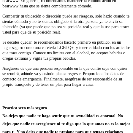
bearwww. En general, recomendamos mantener la comunicación en
bearwww hasta que se sienta completamente cómodo.
Compartir tu ubicación o dirección puede ser riesgoso, solo hazlo cuando te
sientas cómodo y no te sientas obligado si la otra persona ya te envió su
ubicación (ya que puede que no sea su posición real y que la use para atraer
usted para que dé su posición real).
Si decides quedar, te recomendamos hacerlo primero en público, en un
lugar seguro como una cafetería LGBTQ+, y tener cuidado con los artículos
que traes contigo. Conoce tus límites con el alcohol, no aceptes bebidas o
drogas extrañas y vigila tus propias bebidas.
Asegúrese de que una persona responsable en la que confíe sepa con quién
se reunirá, adónde va y cuándo planea regresar. Proporcione los datos de
contacto de emergencia. Finalmente, asegúrese de ser responsable de su
propio transporte y de tener un plan para llegar a casa.
Practica sexo más seguro
No dejes que nadie te haga sentir que tu sexualidad es anormal. No
dejes que nadie te avergüence ni te diga que lo que amas no es lo mejor
para ti. Y no dejes que nadie te presione para que tengas relaciones