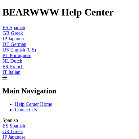
BEARWWW Help Center
ES
Spanish
GR
Greek
JP
Japanese
DE
German
US
English (US)
PT
Portuguese
NL
Dutch
FR
French
IT
Italian
Main Navigation
Help Center Home
Contact Us
Spanish
ES
Spanish
GR
Greek
JP
Japanese