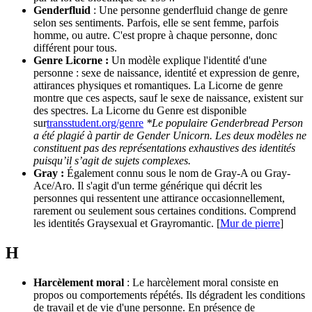
Genderfluid
: Une personne genderfluid change de genre
selon ses sentiments. Parfois, elle se sent femme, parfois
homme, ou autre. C'est propre à chaque personne, donc
différent pour tous.
Genre Licorne :
Un modèle explique l'identité d'une
personne : sexe de naissance, identité et expression de genre,
attirances physiques et romantiques. La Licorne de genre
montre que ces aspects, sauf le sexe de naissance, existent sur
des spectres. La Licorne du Genre est disponible
sur
transstudent.org/genre
*Le populaire Genderbread Person
a été plagié à partir de Gender Unicorn. Les deux modèles ne
constituent pas des représentations exhaustives des identités
puisqu’il s’agit de sujets complexes.
Gray :
Également connu sous le nom de Gray-A ou Gray-
Ace/Aro. Il s'agit d'un terme générique qui décrit les
personnes qui ressentent une attirance occasionnellement,
rarement ou seulement sous certaines conditions. Comprend
les identités Graysexual et Grayromantic. [
Mur de pierre
]
H
Harcèlement moral
: Le harcèlement moral consiste en
propos ou comportements répétés. Ils dégradent les conditions
de travail et de vie d'une personne. En présence de