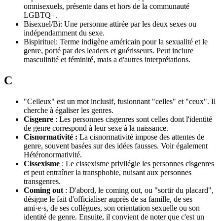
omnisexuels, présente dans et hors de la communauté
LGBTQ+.
Bisexuel/Bi: Une personne attirée par les deux sexes ou
indépendamment du sexe.
Bispirituel: Terme indigène américain pour la sexualité et le
genre, porté par des leaders et guérisseurs. Peut inclure
masculinité et féminité, mais a d'autres interprétations.
C
"Celleux" est un mot inclusif, fusionnant "celles" et "ceux". Il
cherche à égaliser les genres.
Cisgenre
: Les personnes cisgenres sont celles dont l'identité
de genre correspond à leur sexe à la naissance.
Cisnormativité :
La cisnormativité impose des attentes de
genre, souvent basées sur des idées fausses. Voir également
Hétéronormativité.
Cissexisme
: Le cissexisme privilégie les personnes cisgenres
et peut entraîner la transphobie, nuisant aux personnes
transgenres.
Coming out
: D'abord, le coming out, ou "sortir du placard",
désigne le fait d'officialiser auprès de sa famille, de ses
ami·e·s, de ses collègues, son orientation sexuelle ou son
identité de genre. Ensuite, il convient de noter que c'est un