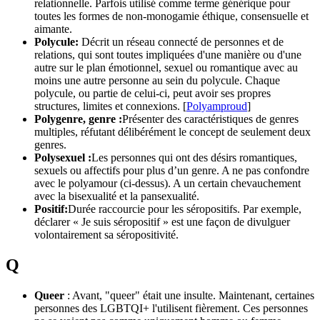
relationnelle. Parfois utilisé comme terme générique pour
toutes les formes de non-monogamie éthique, consensuelle et
aimante.
Polycule:
Décrit un réseau connecté de personnes et de
relations, qui sont toutes impliquées d'une manière ou d'une
autre sur le plan émotionnel, sexuel ou romantique avec au
moins une autre personne au sein du polycule. Chaque
polycule, ou partie de celui-ci, peut avoir ses propres
structures, limites et connexions. [
Polyamproud
]
Polygenre, genre :
Présenter des caractéristiques de genres
multiples, réfutant délibérément le concept de seulement deux
genres.
Polysexuel :
Les personnes qui ont des désirs romantiques,
sexuels ou affectifs pour plus d’un genre. A ne pas confondre
avec le polyamour (ci-dessus). A un certain chevauchement
avec la bisexualité et la pansexualité.
Positif:
Durée raccourcie pour les séropositifs. Par exemple,
déclarer « Je suis séropositif » est une façon de divulguer
volontairement sa séropositivité.
Q
Queer
: Avant, "queer" était une insulte. Maintenant, certaines
personnes des LGBTQI+ l'utilisent fièrement. Ces personnes