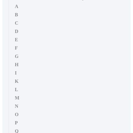
A
B
C
D
E
F
G
H
I
K
L
M
N
O
P
Q