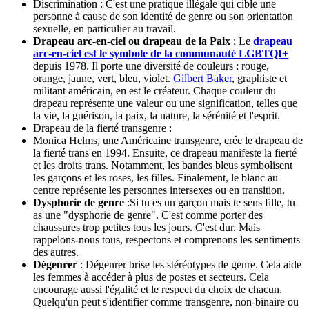
Discrimination : C'est une pratique illégale qui cible une
personne à cause de son identité de genre ou son orientation
sexuelle, en particulier au travail.
Drapeau arc-en-ciel ou drapeau de la Paix
: Le
drapeau
arc-en-ciel est le symbole de la communauté LGBTQI+
depuis 1978. Il porte une diversité de couleurs : rouge,
orange, jaune, vert, bleu, violet.
Gilbert Baker
, graphiste et
militant américain, en est le créateur. Chaque couleur du
drapeau représente une valeur ou une signification, telles que
la vie, la guérison, la paix, la nature, la sérénité et l'esprit.
Drapeau de la fierté transgenre :
Monica Helms, une Américaine transgenre, crée le drapeau de
la fierté trans en 1994. Ensuite, ce drapeau manifeste la fierté
et les droits trans. Notamment, les bandes bleus symbolisent
les garçons et les roses, les filles. Finalement, le blanc au
centre représente les personnes intersexes ou en transition.
Dysphorie de genre
:Si tu es un garçon mais te sens fille, tu
as une "dysphorie de genre". C'est comme porter des
chaussures trop petites tous les jours. C'est dur. Mais
rappelons-nous tous, respectons et comprenons les sentiments
des autres.
Dégenrer
: Dégenrer brise les stéréotypes de genre. Cela aide
les femmes à accéder à plus de postes et secteurs. Cela
encourage aussi l'égalité et le respect du choix de chacun.
Quelqu'un peut s'identifier comme transgenre, non-binaire ou