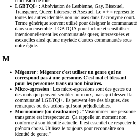
l'inclusion de tous.
LGBTQI+ :
Abréviation de Lesbienne, Gay, Bisexuel,
Transgenre, Queer, Intersexe et Asexuel. Le « + » représente
toutes les autres identités non incluses dans l’acronyme court.
Terme générique souvent utilisé pour désigner la communauté
dans son ensemble. LGBTQIA pour inclure et sensibiliser
intentionnellement les communautés queer, intersexuées et
asexuelles ainsi qu'une myriade d'autres communautés sous
notre égide.
M
Mégenrer
:
Mégenrer c'est utiliser un genre qui ne
correspond pas à une personne. C'est mal et blessant
pour les personnes trans ou non-binaires.
Micro-agression
: Les micro-agressions sont des gestes ou
des mots qui peuvent sembler normaux, mais qui blessent la
communauté LGBTQI+. Ils peuvent être des blagues, des
remarques ou des actions qui sont préjudiciables.
Morinommer (ou deadnamer)
: "Misnommer une personne
transgenre est irrespectueux. Ça rappelle un moment non
conforme à son identité actuelle. Il est essentiel de respecter le
prénom choisi. Utilisez-le toujours pour reconnaître son
identité de genre."