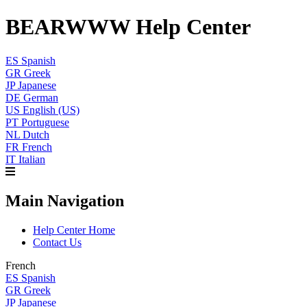
BEARWWW Help Center
ES
Spanish
GR
Greek
JP
Japanese
DE
German
US
English (US)
PT
Portuguese
NL
Dutch
FR
French
IT
Italian
Main Navigation
Help Center Home
Contact Us
French
ES
Spanish
GR
Greek
JP
Japanese