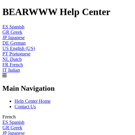
BEARWWW Help Center
ES
Spanish
GR
Greek
JP
Japanese
DE
German
US
English (US)
PT
Portuguese
NL
Dutch
FR
French
IT
Italian
Main Navigation
Help Center Home
Contact Us
French
ES
Spanish
GR
Greek
JP
Japanese