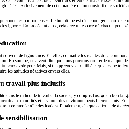
elle. Cette connaissance aide à éviter des erreurs et maladresses étant 
e. C'est exclusivement de cette manière qu'on construit une société acc
rpersonnelles harmonieuses. Le but ultime est d'encourager la coexistence
les ignorer. En procédant ainsi, cela crée un espace où chacun peut s'ép
éducation
souvent de l'ignorance. En effet, connaître les réalités de la communa
on. En somme, cela veut dire que nous pouvons contrer le manque de re
, tu peux avoir peur. Mais, si tu apprends leur utilité et qu'elles ne te fe
e les attitudes négatives envers elles.
travail plus inclusifs
ans le milieu de travail et la société, y compris l'usage du bon langage,
 pouvoir aux minorités et instaurer des environnements bienveillants. En 
ts, tout comme le rôle des leaders. Finalement, chaque action aide à créer
 sensibilisation