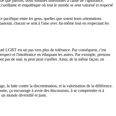
donné que parfois, nous sommes insensibles à cause de l'ignorance.
ueillante et empathique où tout le monde se sent valorisé et respecté
 pacifique entre les gens, quelles que soient leurs orientations
anouir, chacun se sent à l'aise avec lui-même tout en respectant les
uté LGBT est un pas vers plus de tolérance. Par conséquent, c'est
spect et l'intolérance en éduquant les autres. Par exemple, prenons
ront pas de mal, ta peur peut s'arrêter. Ainsi, de la même façon, en
 la lutte contre la discrimination, et la valorisation de la différence.
outre, ça encourage à avoir des discussions, à se comprendre et à
 un monde diversifié et juste.