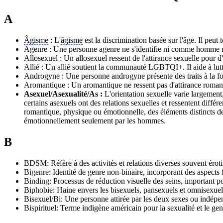
A
Âgisme
: L'
âgisme
est la discrimination basée sur l'âge. Il peut
Agenre : Une personne agenre ne s'identifie ni comme homme 
Allosexuel : Un allosexuel ressent de l'attirance sexuelle pour d'a
Allié : Un allié soutient la communauté LGBTQI+. Il aide à lutte
Androgyne : Une personne androgyne présente des traits à la foi
Aromantique : Un aromantique ne ressent pas d'attirance romant
Asexuel/Asexualité/As :
L'orientation sexuelle varie largement,
certains asexuels ont des relations sexuelles et ressentent différ
romantique, physique ou émotionnelle, des éléments distincts de
émotionnellement seulement par les hommes.
B
BDSM: Réfère à des activités et relations diverses souvent éroti
Bigenre: Identité de genre non-binaire, incorporant des aspects 
Binding: Processus de réduction visuelle des seins, important pou
Biphobie: Haine envers les bisexuels, pansexuels et omnisexu
Bisexuel/Bi: Une personne attirée par les deux sexes ou indép
Bispirituel: Terme indigène américain pour la sexualité et le genr