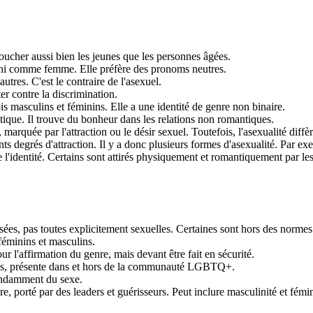
 toucher aussi bien les jeunes que les personnes âgées.
ni comme femme. Elle préfère des pronoms neutres.
utres. C'est le contraire de l'asexuel.
r contre la discrimination.
s masculins et féminins. Elle a une identité de genre non binaire.
ique. Il trouve du bonheur dans les relations non romantiques.
 marquée par l'attraction ou le désir sexuel. Toutefois, l'asexualité diff
ents degrés d'attraction. Il y a donc plusieurs formes d'asexualité. Par ex
 l'identité. Certains sont attirés physiquement et romantiquement par l
sées, pas toutes explicitement sexuelles. Certaines sont hors des normes 
féminins et masculins.
r l'affirmation du genre, mais devant être fait en sécurité.
els, présente dans et hors de la communauté LGBTQ+.
endamment du sexe.
e, porté par des leaders et guérisseurs. Peut inclure masculinité et fémini