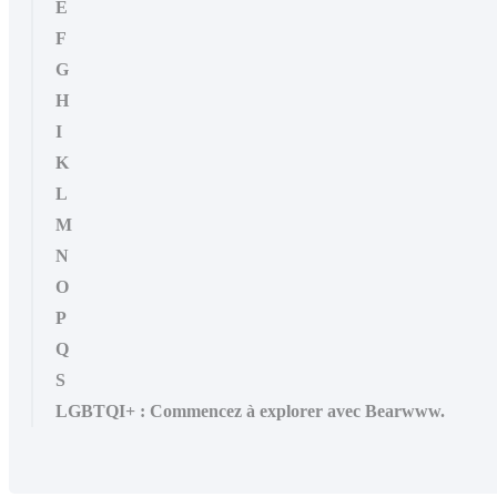
E
F
G
H
I
K
L
M
N
O
P
Q
S
LGBTQI+ : Commencez à explorer avec Bearwww.