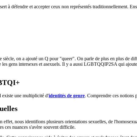
 sert à défendre et accepter ceux non représentés traditionnellement. E
ècle, on a ajouté un Q pour "queer". On parle de plus en plus de différ
e les gens intersexes et asexuels. Il y a aussi LGBTQQIP2SA qui ajout
.
GBTQI+
 existe une multiplicité d'
identités de genre
. Comprendre ces notions pe
uelles
n effet, nous identifions plusieurs orientations sexuelles, de l'homosexua
s ces nuances s'avère souvent difficile.