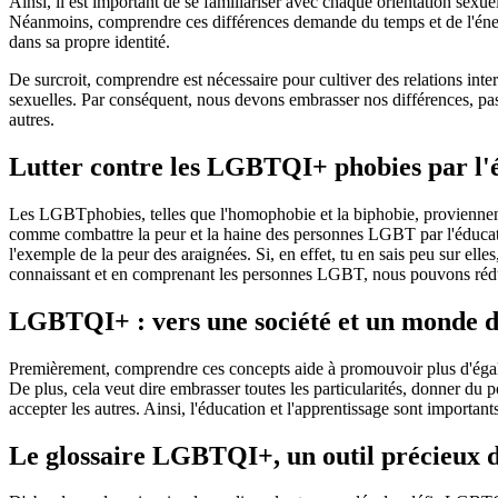
Ainsi, il est important de se familiariser avec chaque orientation sexu
Néanmoins, comprendre ces différences demande du temps et de l'énergi
dans sa propre identité.
De surcroit, comprendre est nécessaire pour cultiver des relations inte
sexuelles. Par conséquent, nous devons embrasser nos différences, pas 
autres.
Lutter contre les LGBTQI+ phobies par l'
Les LGBTphobies, telles que l'homophobie et la biphobie, proviennent 
comme combattre la peur et la haine des personnes LGBT par l'éducati
l'exemple de la peur des araignées. Si, en effet, tu en sais peu sur elles
connaissant et en comprenant les personnes LGBT, nous pouvons réduir
LGBTQI+ : vers une société et un monde du 
Premièrement, comprendre ces concepts aide à promouvoir plus d'égalité d
De plus, cela veut dire embrasser toutes les particularités, donner du
accepter les autres. Ainsi, l'éducation et l'apprentissage sont importan
Le glossaire LGBTQI+, un outil précieux de