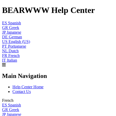
BEARWWW Help Center
ES
Spanish
GR
Greek
JP
Japanese
DE
German
US
English (US)
PT
Portuguese
NL
Dutch
FR
French
IT
Italian
Main Navigation
Help Center Home
Contact Us
French
ES
Spanish
GR
Greek
JP
Japanese