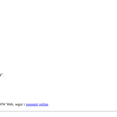
p".
WWW Web, segui i
passaggi online
.