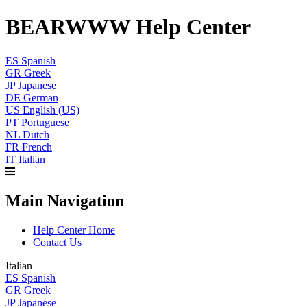
BEARWWW Help Center
ES
Spanish
GR
Greek
JP
Japanese
DE
German
US
English (US)
PT
Portuguese
NL
Dutch
FR
French
IT
Italian
Main Navigation
Help Center Home
Contact Us
Italian
ES
Spanish
GR
Greek
JP
Japanese