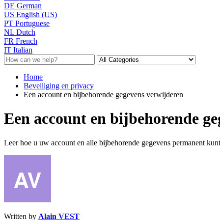
DE
German
US
English (US)
PT
Portuguese
NL
Dutch
FR
French
IT
Italian
Home
Beveiliging en privacy
Een account en bijbehorende gegevens verwijderen
Een account en bijbehorende ge
Leer hoe u uw account en alle bijbehorende gegevens permanent kunt 
Written by
Alain VEST