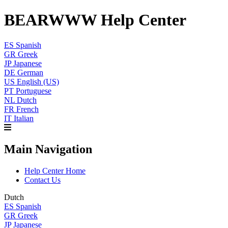
BEARWWW Help Center
ES
Spanish
GR
Greek
JP
Japanese
DE
German
US
English (US)
PT
Portuguese
NL
Dutch
FR
French
IT
Italian
Main Navigation
Help Center Home
Contact Us
Dutch
ES
Spanish
GR
Greek
JP
Japanese