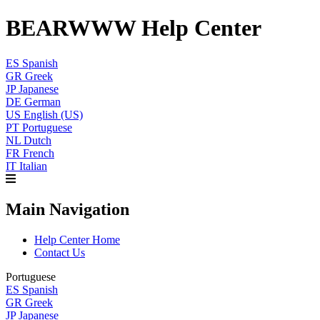
BEARWWW Help Center
ES
Spanish
GR
Greek
JP
Japanese
DE
German
US
English (US)
PT
Portuguese
NL
Dutch
FR
French
IT
Italian
Main Navigation
Help Center Home
Contact Us
Portuguese
ES
Spanish
GR
Greek
JP
Japanese