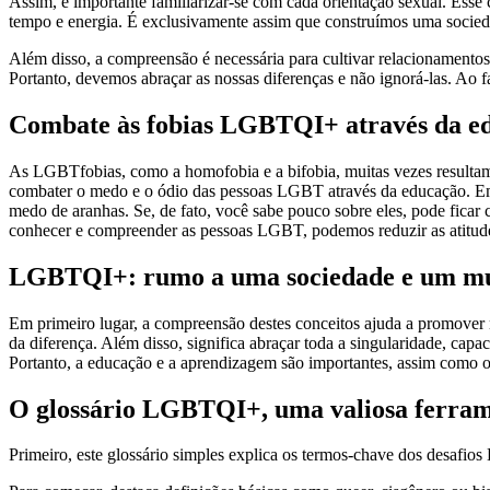
Assim, é importante familiarizar-se com cada orientação sexual. Esse 
tempo e energia. É exclusivamente assim que construímos uma socieda
Além disso, a compreensão é necessária para cultivar relacionamentos 
Portanto, devemos abraçar as nossas diferenças e não ignorá-las. Ao f
Combate às fobias LGBTQI+ através da e
As LGBTfobias, como a homofobia e a bifobia, muitas vezes resultam
combater o medo e o ódio das pessoas LGBT através da educação. Em
medo de aranhas. Se, de fato, você sabe pouco sobre eles, pode ficar
conhecer e compreender as pessoas LGBT, podemos reduzir as atitudes
LGBTQI+: rumo a uma sociedade e um mun
Em primeiro lugar, a compreensão destes conceitos ajuda a promover m
da diferença. Além disso, significa abraçar toda a singularidade, capa
Portanto, a educação e a aprendizagem são importantes, assim como o 
O glossário LGBTQI+, uma valiosa ferram
Primeiro, este glossário simples explica os termos-chave dos desafio