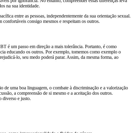
síveis por ignorância. No entanto, compreender essas diferenças leva
os na sua identidade.
pacífica entre as pessoas, independentemente da sua orientação sexual.
em confortáveis consigo mesmos e respeitam os outros.
BT é um passo em direção a mais tolerância. Portanto, é como
ância educando os outros. Por exemplo, tomemos como exemplo o
 prejudicá-lo, seu medo poderá parar. Assim, da mesma forma, ao
ção de uma boa linguagem, o combate à discriminação e a valorização
discussão, a compreensão de si mesmo e a aceitação dos outros.
 diverso e justo.