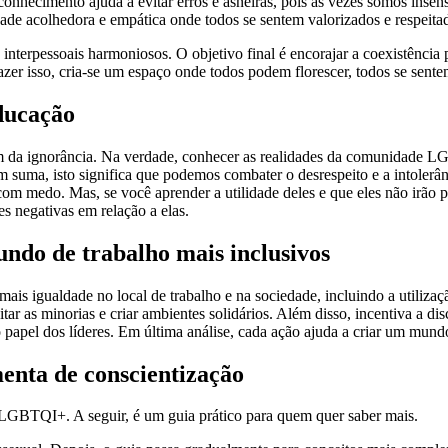
conhecimento ajuda a evitar erros e asneiras, pois às vezes somos insen
de acolhedora e empática onde todos se sentem valorizados e respeitad
interpessoais harmoniosos. O objetivo final é encorajar a coexistência 
azer isso, cria-se um espaço onde todos podem florescer, todos se sent
ducação
 da ignorância. Na verdade, conhecer as realidades da comunidade LG
 suma, isto significa que podemos combater o desrespeito e a intoler
 com medo. Mas, se você aprender a utilidade deles e que eles não irão
 negativas em relação a elas.
do de trabalho mais inclusivos
ais igualdade no local de trabalho e na sociedade, incluindo a utiliza
citar as minorias e criar ambientes solidários. Além disso, incentiva a 
papel dos líderes. Em última análise, cada ação ajuda a criar um mundo
enta de conscientização
s LGBTQI+. A seguir, é um guia prático para quem quer saber mais.