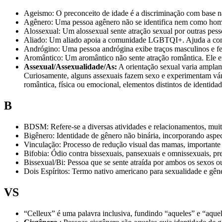
Ageismo: O preconceito de idade é a discriminação com base na
Agênero: Uma pessoa agênero não se identifica nem como hom
Alossexual: Um alossexual sente atração sexual por outras pess
Aliado: Um aliado apoia a comunidade LGBTQI+. Ajuda a com
Andrógino: Uma pessoa andrógina exibe traços masculinos e fe
Aromântico: Um aromântico não sente atração romântica. Ele e
Assexual/Assexualidade/As:
A orientação sexual varia amplame
Curiosamente, alguns assexuais fazem sexo e experimentam vári
romântica, física ou emocional, elementos distintos de identid
B
BDSM: Refere-se a diversas atividades e relacionamentos, muita
Bigênero: Identidade de gênero não binária, incorporando aspe
Vinculação: Processo de redução visual das mamas, importante 
Bifobia: Ódio contra bissexuais, pansexuais e omnissexuais, 
Bissexual/Bi: Pessoa que se sente atraída por ambos os sexos 
Dois Espíritos: Termo nativo americano para sexualidade e gêner
VS
“Celleux” é uma palavra inclusiva, fundindo “aqueles” e “aquel