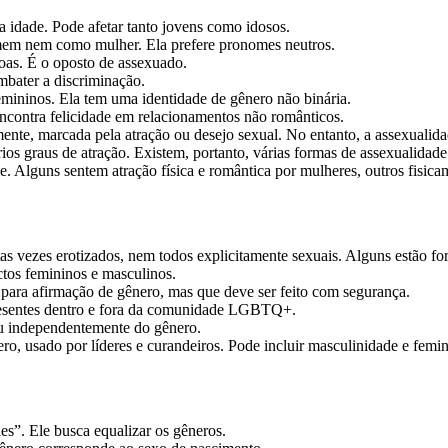
 idade. Pode afetar tanto jovens como idosos.
em nem como mulher. Ela prefere pronomes neutros.
oas. É o oposto de assexuado.
bater a discriminação.
mininos. Ela tem uma identidade de gênero não binária.
ncontra felicidade em relacionamentos não românticos.
nte, marcada pela atração ou desejo sexual. No entanto, a assexualidade
os graus de atração. Existem, portanto, várias formas de assexualidade
ade. Alguns sentem atração física e romântica por mulheres, outros fis
s vezes erotizados, nem todos explicitamente sexuais. Alguns estão fora
ctos femininos e masculinos.
para afirmação de gênero, mas que deve ser feito com segurança.
presentes dentro e fora da comunidade LGBTQ+.
ou independentemente do gênero.
o, usado por líderes e curandeiros. Pode incluir masculinidade e femini
es”. Ele busca equalizar os gêneros.