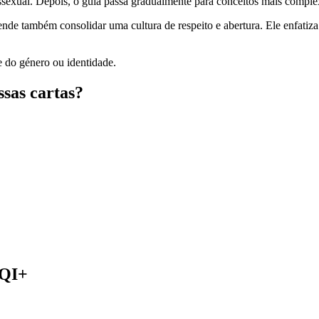
ssexual. Depois, o guia passa gradualmente para conceitos mais complex
tende também consolidar uma cultura de respeito e abertura. Ele enfati
e do género ou identidade.
sas cartas?
TQI+