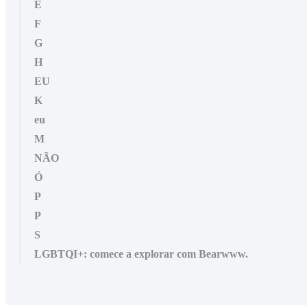
E
F
G
H
EU
K
eu
M
NÃO
Ó
P
P
S
LGBTQI+: comece a explorar com Bearwww.