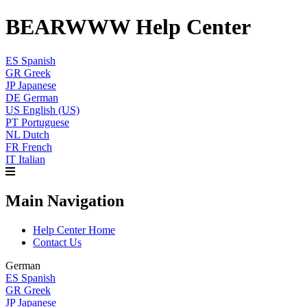
BEARWWW Help Center
ES
Spanish
GR
Greek
JP
Japanese
DE
German
US
English (US)
PT
Portuguese
NL
Dutch
FR
French
IT
Italian
Main Navigation
Help Center Home
Contact Us
German
ES
Spanish
GR
Greek
JP
Japanese