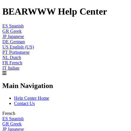
BEARWWW Help Center
ES
Spanish
GR
Greek
JP
Japanese
DE
German
US
English (US)
PT
Portuguese
NL
Dutch
FR
French
IT
Italian
Main Navigation
Help Center Home
Contact Us
French
ES
Spanish
GR
Greek
JP
Japanese