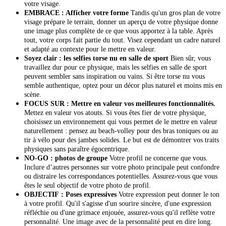
votre visage.
EMBRACE : Afficher votre forme
Tandis qu'un gros plan de votre
visage prépare le terrain, donner un aperçu de votre physique donne
une image plus complète de ce que vous apportez à la table. Après
tout, votre corps fait partie du tout. Visez cependant un cadre naturel
et adapté au contexte pour le mettre en valeur.
Soyez clair : les selfies torse nu en salle de sport
Bien sûr, vous
travaillez dur pour ce physique, mais les selfies en salle de sport
peuvent sembler sans inspiration ou vains. Si être torse nu vous
semble authentique, optez pour un décor plus naturel et moins mis en
scène.
FOCUS SUR : Mettre en valeur vos meilleures fonctionnalités.
Mettez en valeur vos atouts. Si vous êtes fier de votre physique,
choisissez un environnement qui vous permet de le mettre en valeur
naturellement : pensez au beach-volley pour des bras toniques ou au
tir à vélo pour des jambes solides. Le but est de démontrer vos traits
physiques sans paraître égocentrique.
NO-GO : photos de groupe
Votre profil ne concerne que vous.
Inclure d’autres personnes sur votre photo principale peut confondre
ou distraire les correspondances potentielles. Assurez-vous que vous
êtes le seul objectif de votre photo de profil.
OBJECTIF : Poses expressives
Votre expression peut donner le ton
à votre profil. Qu'il s'agisse d'un sourire sincère, d'une expression
réfléchie ou d'une grimace enjouée, assurez-vous qu'il reflète votre
personnalité. Une image avec de la personnalité peut en dire long.