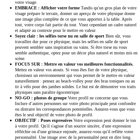
votre visage.
EMBRACE : Afficher votre forme
Tandis qu'un gros plan de votre
visage prépare le terrain, donner un aperçu de votre physique donne
une image plus complète de ce que vous apportez à la table. Après
tout, votre corps fait partie du tout. Visez cependant un cadre naturel
et adapté au contexte pour le mettre en valeur.
Soyez clair : les selfies torse nu en salle de sport
Bien sûr, vous
travaillez dur pour ce physique, mais les selfies en salle de sport
peuvent sembler sans inspiration ou vains. Si être torse nu vous
semble authentique, optez pour un décor plus naturel et moins mis en
scène.
FOCUS SUR : Mettre en valeur vos meilleures fonctionnalités.
Mettez en valeur vos atouts. Si vous êtes fier de votre physique,
choisissez un environnement qui vous permet de le mettre en valeur
naturellement : pensez au beach-volley pour des bras toniques ou au
tir à vélo pour des jambes solides. Le but est de démontrer vos traits
physiques sans paraître égocentrique.
NO-GO : photos de groupe
Votre profil ne concerne que vous.
Inclure d’autres personnes sur votre photo principale peut confondre
ou distraire les correspondances potentielles. Assurez-vous que vous
êtes le seul objectif de votre photo de profil.
OBJECTIF : Poses expressives
Votre expression peut donner le ton
à votre profil. Qu'il s'agisse d'un sourire sincère, d'une expression
réfléchie ou d'une grimace enjouée, assurez-vous qu'il reflète votre
personnalité. Une image avec de la personnalité peut en dire long.