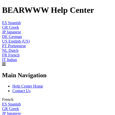
BEARWWW Help Center
ES
Spanish
GR
Greek
JP
Japanese
DE
German
US
English (US)
PT
Portuguese
NL
Dutch
FR
French
IT
Italian
Main Navigation
Help Center Home
Contact Us
French
ES
Spanish
GR
Greek
JP
Japanese