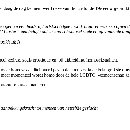
ndaag de dag kennen, werd deze van de 12e tot de 19e eeuw gebruikt a
e ogen en een heldere, hartstochtelijke mond, maar er was een opwin
rd ' Luister", een belofte dat ze zojuist homoseksuele en opwindende 
hoofdstuk I)
 gedrag, zoals prostitutie en, bij uitbreiding, homoseksualiteit.
maar homoseksualiteit werd pas in de jaren zestig de belangrijkste oms
, maar momenteel wordt homo door de hele LGBTQ+-gemeenschap gebr
t woord op twee manieren:
aantrekkingskracht tot mensen van hetzelfde geslacht.