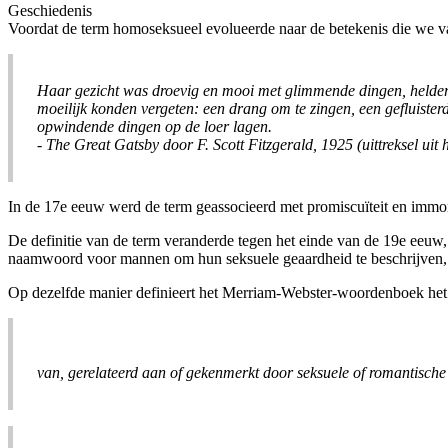
Geschiedenis
Voordat de term homoseksueel evolueerde naar de betekenis die we va
Haar gezicht was droevig en mooi met glimmende dingen, helder
moeilijk konden vergeten: een drang om te zingen, een gefluiste
opwindende dingen op de loer lagen.
- The Great Gatsby door F. Scott Fitzgerald, 1925 (uittreksel uit 
In de 17e eeuw werd de term geassocieerd met promiscuïteit en immoreel
De definitie van de term veranderde tegen het einde van de 19e eeuw, 
naamwoord voor mannen om hun seksuele geaardheid te beschrijven
Op dezelfde manier definieert het Merriam-Webster-woordenboek he
van, gerelateerd aan of gekenmerkt door seksuele of romantische 