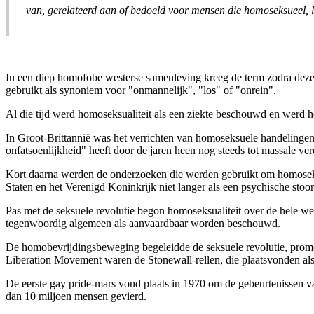
van, gerelateerd aan of bedoeld voor mensen die homoseksueel, les
In een diep homofobe westerse samenleving kreeg de term zodra dez
gebruikt als synoniem voor "onmannelijk", "los" of "onrein".
Al die tijd werd homoseksualiteit als een ziekte beschouwd en werd h
In Groot-Brittannië was het verrichten van homoseksuele handelingen
onfatsoenlijkheid" heeft door de jaren heen nog steeds tot massale ve
Kort daarna werden de onderzoeken die werden gebruikt om homoseksualit
Staten en het Verenigd Koninkrijk niet langer als een psychische st
Pas met de seksuele revolutie begon homoseksualiteit over de hele wer
tegenwoordig algemeen als aanvaardbaar worden beschouwd.
De homobevrijdingsbeweging begeleidde de seksuele revolutie, prom
Liberation Movement waren de Stonewall-rellen, die plaatsvonden al
De eerste gay pride-mars vond plaats in 1970 om de gebeurtenissen v
dan 10 miljoen mensen gevierd.