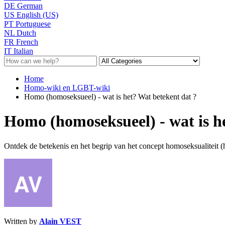
DE
German
US
English (US)
PT
Portuguese
NL
Dutch
FR
French
IT
Italian
Home
Homo-wiki en LGBT-wiki
Homo (homoseksueel) - wat is het? Wat betekent dat ?
Homo (homoseksueel) - wat is h
Ontdek de betekenis en het begrip van het concept homoseksualiteit (h
Written by
Alain VEST