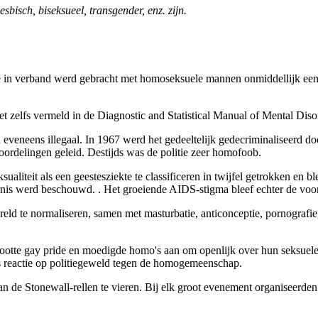
bisch, biseksueel, transgender, enz. zijn.
e in verband werd gebracht met homoseksuele mannen onmiddellijk een
et zelfs vermeld in de Diagnostic and Statistical Manual of Mental Dis
 eveneens illegaal. In 1967 werd het gedeeltelijk gedecriminaliseerd
roordelingen geleid. Destijds was de politie zeer homofoob.
eit als een geestesziekte te classificeren in twijfel getrokken en blek
oornis werd beschouwd. . Het groeiende AIDS-stigma bleef echter de vo
eld te normaliseren, samen met masturbatie, anticonceptie, pornografie
ootte gay pride en moedigde homo's aan om openlijk over hun seksuel
s reactie op politiegeweld tegen de homogemeenschap.
an de Stonewall-rellen te vieren. Bij elk groot evenement organiseerde