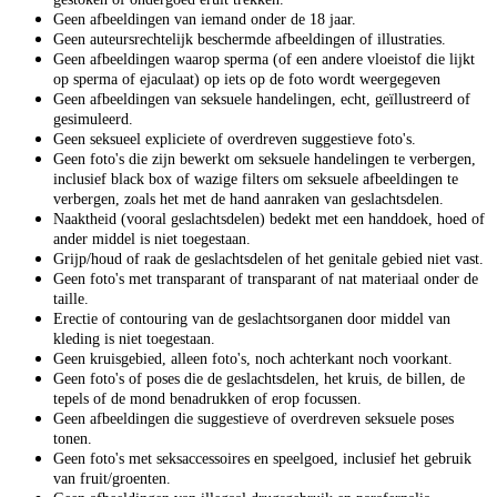
Geen afbeeldingen van iemand onder de 18 jaar.
Geen auteursrechtelijk beschermde afbeeldingen of illustraties.
Geen afbeeldingen waarop sperma (of een andere vloeistof die lijkt
op sperma of ejaculaat) op iets op de foto wordt weergegeven
Geen afbeeldingen van seksuele handelingen, echt, geïllustreerd of
gesimuleerd.
Geen seksueel expliciete of overdreven suggestieve foto's.
Geen foto's die zijn bewerkt om seksuele handelingen te verbergen,
inclusief black box of wazige filters om seksuele afbeeldingen te
verbergen, zoals het met de hand aanraken van geslachtsdelen.
Naaktheid (vooral geslachtsdelen) bedekt met een handdoek, hoed of
ander middel is niet toegestaan.
Grijp/houd of raak de geslachtsdelen of het genitale gebied niet vast.
Geen foto's met transparant of transparant of nat materiaal onder de
taille.
Erectie of contouring van de geslachtsorganen door middel van
kleding is niet toegestaan.
Geen kruisgebied, alleen foto's, noch achterkant noch voorkant.
Geen foto's of poses die de geslachtsdelen, het kruis, de billen, de
tepels of de mond benadrukken of erop focussen.
Geen afbeeldingen die suggestieve of overdreven seksuele poses
tonen.
Geen foto's met seksaccessoires en speelgoed, inclusief het gebruik
van fruit/groenten.