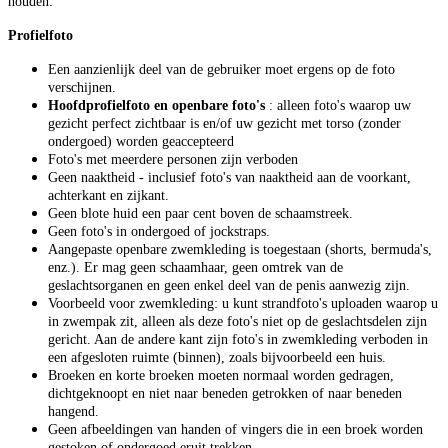
houden:
Profielfoto
Een aanzienlijk deel van de gebruiker moet ergens op de foto
verschijnen.
Hoofdprofielfoto en openbare foto's
: alleen foto's waarop uw
gezicht perfect zichtbaar is en/of uw gezicht met torso (zonder
ondergoed) worden geaccepteerd
Foto's met meerdere personen zijn verboden
Geen naaktheid - inclusief foto's van naaktheid aan de voorkant,
achterkant en zijkant.
Geen blote huid een paar cent boven de schaamstreek.
Geen foto's in ondergoed of jockstraps.
Aangepaste openbare zwemkleding is toegestaan (shorts, bermuda's,
enz.). Er mag geen schaamhaar, geen omtrek van de
geslachtsorganen en geen enkel deel van de penis aanwezig zijn.
Voorbeeld voor zwemkleding: u kunt strandfoto's uploaden waarop u
in zwempak zit, alleen als deze foto's niet op de geslachtsdelen zijn
gericht. Aan de andere kant zijn foto's in zwemkleding verboden in
een afgesloten ruimte (binnen), zoals bijvoorbeeld een huis.
Broeken en korte broeken moeten normaal worden gedragen,
dichtgeknoopt en niet naar beneden getrokken of naar beneden
hangend.
Geen afbeeldingen van handen of vingers die in een broek worden
gestoken of ondergoed eruit trekken.