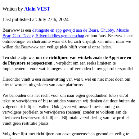
Written by
Alain VEST
Last published at: July 27th, 2024
Bearwww is een
datingsite en app gewijd aan de Bears, Chubby, Muscle
Bear
, Cub, Daddy, Silverdaddies-gemeenschap
en hun fans. Bearww is een
ontmoetings- en chatruimte waar elk lid zich vrijelijk kan uiten, maar we
willen dat Bearwww een veilige plek blijft voor al onze leden.
Ten slotte zijn we,
om de richtlijnen van winkels zoals de Appstore en
de Playstore te respecteren
, verplicht om een reeks limieten te
implementeren voor wat is toegestaan of verboden in uw gebruikersprofiel.
Hieronder vindt u een samenvatting van wat u wel en niet moet doen om
niet te worden uitgesloten van onze platforms.
We behouden ons het recht voor om naar eigen goeddunken foto's en/of
tekst te verwijderen of bij te snijden waarvan wij denken dat deze buiten de
volgende richtlijnen vallen. Ook geven wij onszelf toestemming om
vervolgens profielen te verwijderen (bannen) zonder te voldoen aan de
hierboven beschreven richtlijnen. Bij totale verwijdering van uw profiel
vindt geen restitutie plaats.
Volg deze lijst met richtlijnen om onze gemeenschap gezond en veilig te