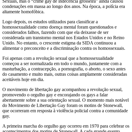
Sexuais, mas o “crime gay de indecência grosseira” ainda causou
condenações em massa ao longo dos anos. Na época, a polícia era
altamente homofóbica.
Logo depois, os estudos utilizados para classificar a
homossexualidade como doença mental foram questionados e
considerados falhos, fazendo com que ela deixasse de ser
considerada um transtorno mental nos Estados Unidos e no Reino
Unido. No entanto, o crescente estigma da SIDA continuou a
alimentar o preconceito e a discriminação contra os homossexuais.
Foi apenas com a revolução sexual que a homossexualidade
começou a ser normalizada em todo o mundo, juntamente com a
masturbação, a contracepção, a pornografia, o aborto, o sexo antes
do casamento e muito mais, outras coisas amplamente consideradas
aceitáveis hoje em dia.
O movimento de libertação gay acompanhou a revolução sexual,
promovendo o orgulho gay e encorajando os gays a falar
abertamente sobre a sua orientação sexual. O momento mais notável
do Movimento de Libertação Gay foram os motins de Stonewall,
que ocorreram em resposta à violência policial contra a comunidade
gay.
A primeira marcha do orgulho gay ocorreu em 1970 para celebrar os
acontecimentos dos motins de Stonewall. A cada grande evento,