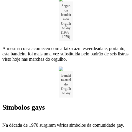
Segun
da
bandeir
a do
Orgulh
o Gay
(1978–
1979)
A mesma coisa aconteceu com a faixa azul esverdeada e, portanto,
esta bandeira foi mais uma vez substituída pelo padrão de seis listras
visto hoje nas marchas do orgulho.
Bandei
ra atual
do
Orgulh
o Gay
Símbolos gays
Na década de 1970 surgiram vários símbolos da comunidade gay.