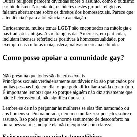
Outras religiões parecem divididas sobre o assunto, como o budismo
e o hinduísmo. No entanto, os líderes destes grupos religiosos
falaram abertamente sobre os direitos dos homossexuais. Parece que
a tendência é para a tolerância e a aceitação.
Curiosamente, muitos temas LGBT são encontrados na mitologia e
nas tradições antigas. As mitologias das Américas, em particular,
incluíam intensas referências positivas à homossexualidade, por
exemplo nas culturas maia, asteca, nativa americana e hindu.
Como posso apoiar a comunidade gay?
Não presuma que todos são heterossexuais.
Princípios sexuais verdadeiramente saudáveis não são praticados por
muitas pessoas hoje em dia, o que pode dificultar a saída do armário.
É importante lembrar que só porque alguém não diz ativamente que
não é heterossexual, não significa que seja.
Lembre-se de não perguntar às mulheres se elas têm namorado ou
aos homens se têm namorada, nem mesmo fazer suposições sobre o
assunto. Isso pode gerar um enorme sentimento de desconforto na
outra pessoa, mesmo que ela não o expresse com clareza.
Evite expressões ou piadas homofóbicas.