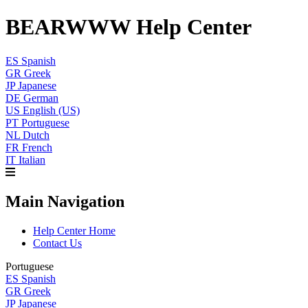
BEARWWW Help Center
ES
Spanish
GR
Greek
JP
Japanese
DE
German
US
English (US)
PT
Portuguese
NL
Dutch
FR
French
IT
Italian
Main Navigation
Help Center Home
Contact Us
Portuguese
ES
Spanish
GR
Greek
JP
Japanese