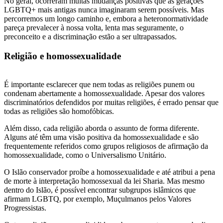
No geral, ocorreram muitas mudanças positivas que as gerações
LGBTQ+ mais antigas nunca imaginaram serem possíveis. Mas
percorremos um longo caminho e, embora a heteronormatividade
pareça prevalecer à nossa volta, lenta mas seguramente, o
preconceito e a discriminação estão a ser ultrapassados.
Religião e homossexualidade
É importante esclarecer que nem todas as religiões punem ou
condenam abertamente a homossexualidade. Apesar dos valores
discriminatórios defendidos por muitas religiões, é errado pensar que
todas as religiões são homofóbicas.
Além disso, cada religião aborda o assunto de forma diferente.
Alguns até têm uma visão positiva da homossexualidade e são
frequentemente referidos como grupos religiosos de afirmação da
homossexualidade, como o Universalismo Unitário.
O Islão conservador proíbe a homossexualidade e até atribui a pena
de morte à interpretação homossexual da lei Sharia. Mas mesmo
dentro do Islão, é possível encontrar subgrupos islâmicos que
afirmam LGBTQ, por exemplo, Muçulmanos pelos Valores
Progressistas.