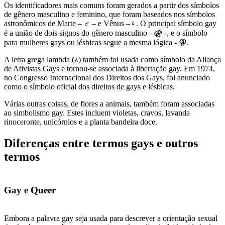
Os identificadores mais comuns foram gerados a partir dos símbolos
de gênero masculino e feminino, que foram baseados nos símbolos
astronômicos de Marte – ♂ – e Vênus –♀. O principal símbolo gay
é a união de dois signos do gênero masculino - ⚣ -, e o símbolo
para mulheres gays ou lésbicas segue a mesma lógica - ⚢.
A letra grega lambda (λ) também foi usada como símbolo da Aliança
de Ativistas Gays e tornou-se associada à libertação gay. Em 1974,
no Congresso Internacional dos Direitos dos Gays, foi anunciado
como o símbolo oficial dos direitos de gays e lésbicas.
Várias outras coisas, de flores a animais, também foram associadas
ao simbolismo gay. Estes incluem violetas, cravos, lavanda
rinoceronte, unicórnios e a planta bandeira doce.
Diferenças entre termos gays e outros
termos
Gay e Queer
Embora a palavra gay seja usada para descrever a orientação sexual