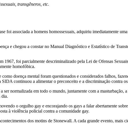
ssexuais, transgêneros, etc.
se foi associada a homens homossexuais, adquiriu imediatamente uma co
nça e chegou a constar no Manual Diagnóstico e Estatístico de Transto
m 1967, foi parcialmente descriminalizado pela Lei de Ofensas Sexuais
tamente homofóbica.
ade como doença mental foram questionados e considerados falhos, fazen
 SIDA continuou a alimentar o preconceito e a discriminação contra o
 ser normalizada em todo o mundo, juntamente com a masturbação, a co
 dia.
ovendo o orgulho gay e encorajando os gays a falar abertamente sobr
sta à violência policial contra a comunidade gay.
contecimentos dos motins de Stonewall. A cada grande evento, mais ci