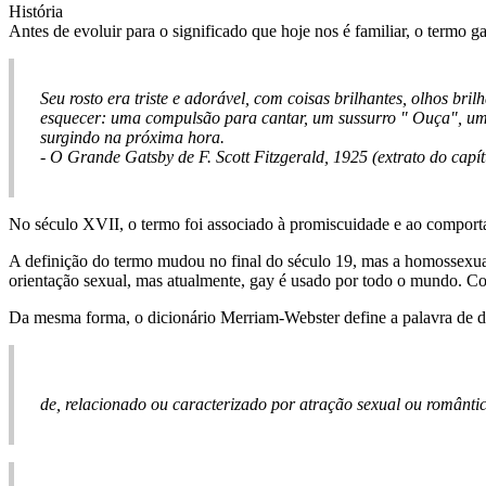
História
Antes de evoluir para o significado que hoje nos é familiar, o termo g
Seu rosto era triste e adorável, com coisas brilhantes, olhos b
esquecer: uma compulsão para cantar, um sussurro " Ouça", uma
surgindo na próxima hora.
- O Grande Gatsby de F. Scott Fitzgerald, 1925 (extrato do capít
No século XVII, o termo foi associado à promiscuidade e ao comporta
A definição do termo mudou no final do século 19, mas a homossexual
orientação sexual, mas atualmente, gay é usado por todo o mundo
Da mesma forma, o dicionário Merriam-Webster define a palavra de d
de, relacionado ou caracterizado por atração sexual ou românt