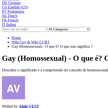
DE
German
US
English (US)
PT
Portuguese
NL
Dutch
FR
French
IT
Italian
Home
Wiki Gay & Wiki LGBT
Gay (Homossexual) - O que é? O que isso significa ?
Gay (Homossexual) - O que é? O 
Descubra o significado e a compreensão do conceito de homossexualid
Written by
Alain VEST