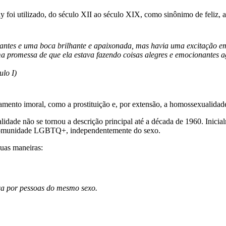
ay foi utilizado, do século XII ao século XIX, como sinônimo de feliz, a
rilhantes e uma boca brilhante e apaixonada, mas havia uma excitação 
 promessa de que ela estava fazendo coisas alegres e emocionantes 
ulo I)
mento imoral, como a prostituição e, por extensão, a homossexualidad
idade não se tornou a descrição principal até a década de 1960. Inic
. Comunidade LGBTQ+, independentemente do sexo.
uas maneiras:
ica por pessoas do mesmo sexo.