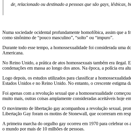
de, relacionado ou destinado a pessoas que são gays, lésbicas, bi
Numa sociedade ocidental profundamente homofóbica, assim que a fra
como sinônimo de “pouco masculino”, “solto” ou “impuro”.
Durante todo esse tempo, a homossexualidade foi considerada uma doe
Americana.
No Reino Unido, a prática de atos homossexuais também era ilegal. E
condenações em massa ao longo dos anos. Na época, a polícia era al
Logo depois, os estudos utilizados para classificar a homossexualid
Estados Unidos e no Reino Unido. No entanto, o crescente estigma da
Foi apenas com a revolução sexual que a homossexualidade começou a
muito mais, outras coisas amplamente consideradas aceitáveis hoje em
O movimento de libertação gay acompanhou a revolução sexual, prom
Libertação Gay foram os motins de Stonewall, que ocorreram em respo
A primeira marcha do orgulho gay ocorreu em 1970 para celebrar os a
o mundo por mais de 10 milhões de pessoas.