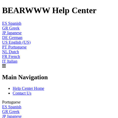
BEARWWW Help Center
ES
Spanish
GR
Greek
JP
Japanese
DE
German
US
English (US)
PT
Portuguese
NL
Dutch
FR
French
IT
Italian
Main Navigation
Help Center Home
Contact Us
Portuguese
ES
Spanish
GR
Greek
JP
Japanese