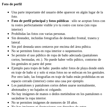
Foto de perfil
Una parte importante del usuario debe aparecer en algún lugar de la
foto.
Foto de perfil principal y fotos públicas
: sólo se aceptan fotos con
tu rostro perfectamente visible y/o tu rostro con torso (sin ropa
interior)
Prohibidas las fotos con varias personas.
Sin desnudez, incluidas fotografías de desnudez frontal, trasera y
lateral.
Sin piel desnuda unos centavos por encima del área púbica.
No se permiten fotos en ropa interior o suspensorios.
Se permite el uso público de ropa de baño adecuada (pantalones
cortos, bermudas, etc.). No puede haber vello púbico, contorno de
los genitales ni parte del pene.
Ejemplo para trajes de baño: puedes subir fotos de playa donde estés
en traje de baño si y solo si estas fotos no se enfocan en los genitales.
Por otro lado, las fotografías en traje de baño están prohibidas en un
espacio cerrado (interior) como una casa por ejemplo.
Los pantalones y pantalones cortos deben usarse normalmente,
abotonados y no bajados ni colgando.
No hay imágenes de manos o dedos metiéndose en los pantalones o
sacándose la ropa interior.
No se permiten imágenes de menores de 18 años.
No hay imágenes ni ilustraciones con derechos de autor.