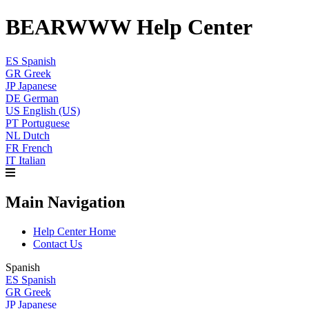
BEARWWW Help Center
ES
Spanish
GR
Greek
JP
Japanese
DE
German
US
English (US)
PT
Portuguese
NL
Dutch
FR
French
IT
Italian
Main Navigation
Help Center Home
Contact Us
Spanish
ES
Spanish
GR
Greek
JP
Japanese