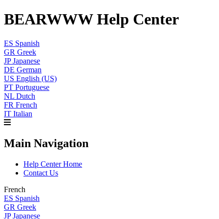
BEARWWW Help Center
ES
Spanish
GR
Greek
JP
Japanese
DE
German
US
English (US)
PT
Portuguese
NL
Dutch
FR
French
IT
Italian
Main Navigation
Help Center Home
Contact Us
French
ES
Spanish
GR
Greek
JP
Japanese