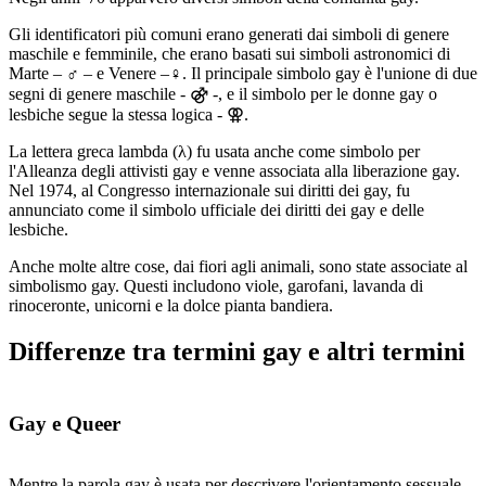
Gli identificatori più comuni erano generati dai simboli di genere
maschile e femminile, che erano basati sui simboli astronomici di
Marte – ♂ – e Venere –♀. Il principale simbolo gay è l'unione di due
segni di genere maschile - ⚣ -, e il simbolo per le donne gay o
lesbiche segue la stessa logica - ⚢.
La lettera greca lambda (λ) fu usata anche come simbolo per
l'Alleanza degli attivisti gay e venne associata alla liberazione gay.
Nel 1974, al Congresso internazionale sui diritti dei gay, fu
annunciato come il simbolo ufficiale dei diritti dei gay e delle
lesbiche.
Anche molte altre cose, dai fiori agli animali, sono state associate al
simbolismo gay. Questi includono viole, garofani, lavanda di
rinoceronte, unicorni e la dolce pianta bandiera.
Differenze tra termini gay e altri termini
Gay e Queer
Mentre la parola gay è usata per descrivere l'orientamento sessuale