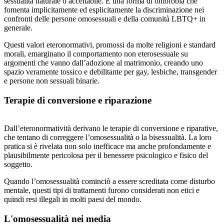
sessualità naturale o accettabile. È una forma di omofobia che
fomenta implicitamente ed esplicitamente la discriminazione nei
confronti delle persone omosessuali e della comunità LBTQ+ in
generale.
Questi valori eteronormativi, promossi da molte religioni e standard
morali, emarginano il comportamento non eterosessuale su
argomenti che vanno dall’adozione al matrimonio, creando uno
spazio veramente tossico e debilitante per gay, lesbiche, transgender
e persone non sessuali binarie.
Terapie di conversione e riparazione
Dall’eteronormatività derivano le terapie di conversione e riparative,
che tentano di correggere l’omosessualità o la bisessualità. La loro
pratica si è rivelata non solo inefficace ma anche profondamente e
plausibilmente pericolosa per il benessere psicologico e fisico del
soggetto.
Quando l’omosessualità cominciò a essere screditata come disturbo
mentale, questi tipi di trattamenti furono considerati non etici e
quindi resi illegali in molti paesi del mondo.
L'omosessualità nei media