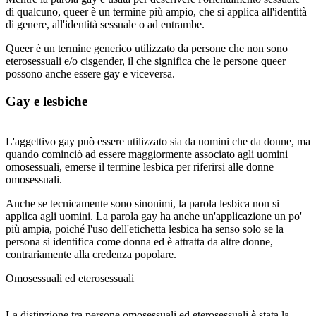
di qualcuno, queer è un termine più ampio, che si applica all'identità
di genere, all'identità sessuale o ad entrambe.
Queer è un termine generico utilizzato da persone che non sono
eterosessuali e/o cisgender, il che significa che le persone queer
possono anche essere gay e viceversa.
Gay e lesbiche
L'aggettivo gay può essere utilizzato sia da uomini che da donne, ma
quando cominciò ad essere maggiormente associato agli uomini
omosessuali, emerse il termine lesbica per riferirsi alle donne
omosessuali.
Anche se tecnicamente sono sinonimi, la parola lesbica non si
applica agli uomini. La parola gay ha anche un'applicazione un po'
più ampia, poiché l'uso dell'etichetta lesbica ha senso solo se la
persona si identifica come donna ed è attratta da altre donne,
contrariamente alla credenza popolare.
Omosessuali ed eterosessuali
La distinzione tra persone omosessuali ed eterosessuali è stata la