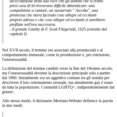
un'eccitazione nella sua voce che gli uomini che si erano
presi cura di lei trovavano difficile dimenticare: una
compulsione a cantare, un sussurrato " Ascolta", una
promessa che stava facendo cose allegre ed eccitanti
proprio adesso e che cose allegre ed eccitanti si sarebbero
profilate nell'ora successiva.
- Il grande Gatsby di F. Scott Fitzgerald, 1925 (estratto dal
capitolo I)
Nel XVII secolo, il termine era associato alla promiscuità e al
comportamento immorale, come la prostituzione e, per estensione,
l'omosessualità.
La definizione del termine cambiò verso la fine del 19esimo secolo,
ma l’omosessualità divenne la descrizione principale solo a partire
dal 1960. Inizialmente era un aggettivo comune tra gli uomini per
descrivere il loro orientamento sessuale, ma attualmente gay è usato
da tutta la popolazione. Comunità LGBTQ+, indipendentemente dal
genere.
Allo stesso modo, il dizionario Merriam-Webster definisce la parola
in due modi: