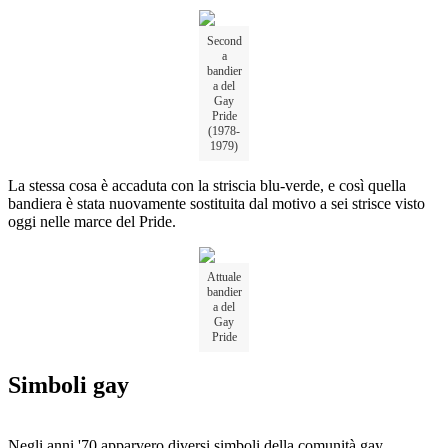
Second
a
bandier
a del
Gay
Pride
(1978-
1979)
La stessa cosa è accaduta con la striscia blu-verde, e così quella
bandiera è stata nuovamente sostituita dal motivo a sei strisce visto
oggi nelle marce del Pride.
Attuale
bandier
a del
Gay
Pride
Simboli gay
Negli anni '70 apparvero diversi simboli della comunità gay.