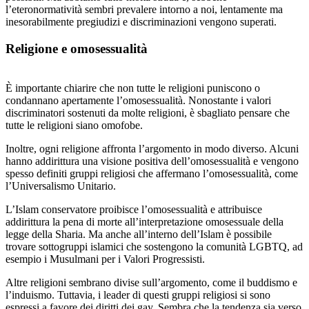
l’eteronormatività sembri prevalere intorno a noi, lentamente ma
inesorabilmente pregiudizi e discriminazioni vengono superati.
Religione e omosessualità
È importante chiarire che non tutte le religioni puniscono o
condannano apertamente l’omosessualità. Nonostante i valori
discriminatori sostenuti da molte religioni, è sbagliato pensare che
tutte le religioni siano omofobe.
Inoltre, ogni religione affronta l’argomento in modo diverso. Alcuni
hanno addirittura una visione positiva dell’omosessualità e vengono
spesso definiti gruppi religiosi che affermano l’omosessualità, come
l’Universalismo Unitario.
L’Islam conservatore proibisce l’omosessualità e attribuisce
addirittura la pena di morte all’interpretazione omosessuale della
legge della Sharia. Ma anche all’interno dell’Islam è possibile
trovare sottogruppi islamici che sostengono la comunità LGBTQ, ad
esempio i Musulmani per i Valori Progressisti.
Altre religioni sembrano divise sull’argomento, come il buddismo e
l’induismo. Tuttavia, i leader di questi gruppi religiosi si sono
espressi a favore dei diritti dei gay. Sembra che la tendenza sia verso