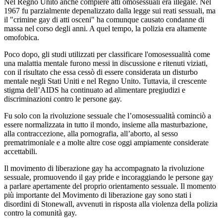
Nel Regno Unito anche compiere atti omosessuali era illegale. Nel
1967 fu parzialmente depenalizzato dalla legge sui reati sessuali, ma
il "crimine gay di atti osceni" ha comunque causato condanne di
massa nel corso degli anni. A quel tempo, la polizia era altamente
omofobica.
Poco dopo, gli studi utilizzati per classificare l'omosessualità come
una malattia mentale furono messi in discussione e ritenuti viziati,
con il risultato che essa cessò di essere considerata un disturbo
mentale negli Stati Uniti e nel Regno Unito. Tuttavia, il crescente
stigma dell’AIDS ha continuato ad alimentare pregiudizi e
discriminazioni contro le persone gay.
Fu solo con la rivoluzione sessuale che l’omosessualità cominciò a
essere normalizzata in tutto il mondo, insieme alla masturbazione,
alla contraccezione, alla pornografia, all’aborto, al sesso
prematrimoniale e a molte altre cose oggi ampiamente considerate
accettabili.
Il movimento di liberazione gay ha accompagnato la rivoluzione
sessuale, promuovendo il gay pride e incoraggiando le persone gay
a parlare apertamente del proprio orientamento sessuale. Il momento
più importante del Movimento di liberazione gay sono stati i
disordini di Stonewall, avvenuti in risposta alla violenza della polizia
contro la comunità gay.