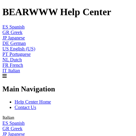
BEARWWW Help Center
ES
Spanish
GR
Greek
JP
Japanese
DE
German
US
English (US)
PT
Portuguese
NL
Dutch
FR
French
IT
Italian
Main Navigation
Help Center Home
Contact Us
Italian
ES
Spanish
GR
Greek
JP
Japanese