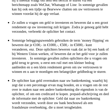
hij u meestal vraagt om hem een bericht te sturen via een
berichtenapp zoals WeChat, Whatsapp of Line. In sommige gevallen
kan hij ook een tijdje op Bearwww chatten om uw vertrouwen te
winnen voordat hij de app verlaat.
Ze zullen u vragen om geld te investeren en beweren dat u een groot
rendement op uw investering zult krijgen. Zodra je genoeg geld hebt
verzonden, verbreekt de oplichter het contact.
Sommige beleggingszwendels gebruiken de term 'money flipping' en
beweren dat je €100,- in €1000,-, €500,- in €5000,- kunt
veranderen, enz. Deze oplichters beweren vaak dat ze bij een bank of
bij Western Union werken, of beweren dat ze het geld voor je zullen
investeren. . In sommige gevallen zullen oplichters die u vragen om
geld terug te geven, u eerst een ruil met een kleiner bedrag
aanbieden en u een klein rendement geven om uw vertrouwen te
winnen en u aan te moedigen een belangrijker geldbedrag te sturen.
De oplichter kan geld overmaken naar uw bankrekening, waarbij hij
zegt dat u een percentage ervan mag houden, en u vragen om de rest
over te maken naar een andere bankrekening die eigendom is van de
oplichter, of om een creditcard te kopen. prepaid-afschrijving en deel
de informatie met de oplichter. Geld dat naar uw bankrekening
wordt verzonden, wordt door uw bank beschouwd als een
frauduleuze overboeking, die u moet terugbetalen.