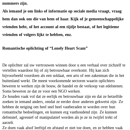
nummers zijn.
Als iemand je om links of informatie op sociale media vraagt, vraag
hem dan ook om die van hem of haar. Kijk of je gemeenschappelijke
vrienden hebt, of het account al een tijdje bestaat, of het legitieme
vrienden of volgers lijkt te hebben, enz.
Romantische oplichting of “Lonely Heart Scam”
De oplichter zal uw vertrouwen winnen door u een verhaal over zichzelf te
vertellen waardoor hij of zij betrouwbaar overkomt. Hij kan zich
bijvoorbeeld voordoen als een soldaat, een arts of een zakenman die in het
buitenland werkt. De meest voorkomende sectoren waarin oplichters
beweren te werken zijn de bouw, de handel en de verkoop van edelstenen.
Soms beweren ze dat ze voor een NGO werken.
Ze houden vaak vol dat ze eerlijk en betrouwbaar zijn en dat ze hetzelfde
zoeken in iemand anders, omdat ze eerder door anderen gekwetst zijn. Ze
hebben de neiging om heel snel heel vastberaden te worden over hun
romantische bedoelingen, en kunnen erg vasthoudend zijn. Ze kunnen
defensief, agressief of manipulatief worden als je ze in twijfel trekt of
aarzelt.
Ze doen vaak alsof leeftijd en afstand er niet toe doen, en ze hebben vaak