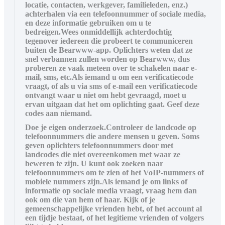
locatie, contacten, werkgever, familieleden, enz.)
achterhalen via een telefoonnummer of sociale media,
en deze informatie gebruiken om u te
bedreigen.Wees onmiddellijk achterdochtig
tegenover iedereen die probeert te communiceren
buiten de Bearwww-app. Oplichters weten dat ze
snel verbannen zullen worden op Bearwww, dus
proberen ze vaak meteen over te schakelen naar e-
mail, sms, etc.Als iemand u om een verificatiecode
vraagt, of als u via sms of e-mail een verificatiecode
ontvangt waar u niet om hebt gevraagd, moet u
ervan uitgaan dat het om oplichting gaat. Geef deze
codes aan niemand.
Doe je eigen onderzoek.Controleer de landcode op
telefoonnummers die andere mensen u geven. Soms
geven oplichters telefoonnummers door met
landcodes die niet overeenkomen met waar ze
beweren te zijn. U kunt ook zoeken naar
telefoonnummers om te zien of het VoIP-nummers of
mobiele nummers zijn.Als iemand je om links of
informatie op sociale media vraagt, vraag hem dan
ook om die van hem of haar. Kijk of je
gemeenschappelijke vrienden hebt, of het account al
een tijdje bestaat, of het legitieme vrienden of volgers