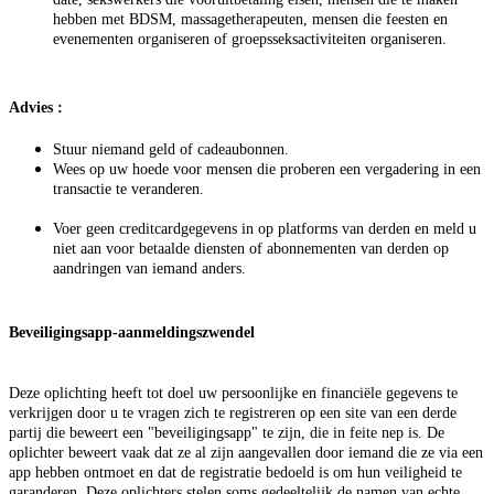
hebben met BDSM, massagetherapeuten, mensen die feesten en
evenementen organiseren of groepsseksactiviteiten organiseren.
Advies
:
Stuur niemand geld of cadeaubonnen.
Wees op uw hoede voor mensen die proberen een vergadering in een
transactie te veranderen.
Voer geen creditcardgegevens in op platforms van derden en meld u
niet aan voor betaalde diensten of abonnementen van derden op
aandringen van iemand anders.
Beveiligingsapp-aanmeldingszwendel
Deze oplichting heeft tot doel uw persoonlijke en financiële gegevens te
verkrijgen door u te vragen zich te registreren op een site van een derde
partij die beweert een "beveiligingsapp" te zijn, die in feite nep is. De
oplichter beweert vaak dat ze al zijn aangevallen door iemand die ze via een
app hebben ontmoet en dat de registratie bedoeld is om hun veiligheid te
garanderen. Deze oplichters stelen soms gedeeltelijk de namen van echte