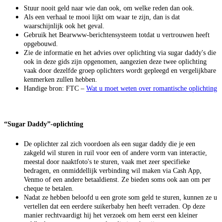
Stuur nooit geld naar wie dan ook, om welke reden dan ook.
Als een verhaal te mooi lijkt om waar te zijn, dan is dat
waarschijnlijk ook het geval.
Gebruik het Bearwww-berichtensysteem totdat u vertrouwen heeft
opgebouwd.
Zie de informatie en het advies over oplichting via sugar daddy's die
ook in deze gids zijn opgenomen, aangezien deze twee oplichting
vaak door dezelfde groep oplichters wordt gepleegd en vergelijkbare
kenmerken zullen hebben.
Handige bron: FTC –
Wat u moet weten over romantische oplichting
“Sugar Daddy”-oplichting
De oplichter zal zich voordoen als een sugar daddy die je een
zakgeld wil sturen in ruil voor een of andere vorm van interactie,
meestal door naaktfoto's te sturen, vaak met zeer specifieke
bedragen, en onmiddellijk verbinding wil maken via Cash App,
Venmo of een andere betaaldienst. Ze bieden soms ook aan om per
cheque te betalen.
Nadat ze hebben beloofd u een grote som geld te sturen, kunnen ze u
vertellen dat een eerdere suikerbaby hen heeft verraden. Op deze
manier rechtvaardigt hij het verzoek om hem eerst een kleiner