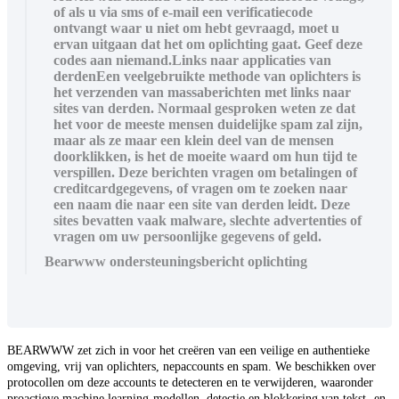
of als u via sms of e-mail een verificatiecode
ontvangt waar u niet om hebt gevraagd, moet u
ervan uitgaan dat het om oplichting gaat. Geef deze
codes aan niemand.Links naar applicaties van
derdenEen veelgebruikte methode van oplichters is
het verzenden van massaberichten met links naar
sites van derden. Normaal gesproken weten ze dat
het voor de meeste mensen duidelijke spam zal zijn,
maar als ze maar een klein deel van de mensen
doorklikken, is het de moeite waard om hun tijd te
verspillen. Deze berichten vragen om betalingen of
creditcardgegevens, of vragen om te zoeken naar
een naam die naar een site van derden leidt. Deze
sites bevatten vaak malware, slechte advertenties of
vragen om uw persoonlijke gegevens of geld.
Bearwww ondersteuningsbericht oplichting
BEARWWW zet zich in voor het creëren van een veilige en authentieke
omgeving, vrij van oplichters, nepaccounts en spam. We beschikken over
protocollen om deze accounts te detecteren en te verwijderen, waaronder
proactieve machine learning-modellen, detectie en blokkering van tekst- en