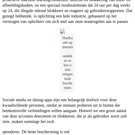
afbeeldingshashes, en een speciaal moderatieteam dat 24 uur per dag werkt.
op 24, die illegale inhoud blokkeert en reageert op gebruikersrapporten. Dat
gezegd hebbende, is oplichting een hele industrie, gebaseerd op het
vermogen van oplichters om zich snel aan onze maatregelen aan te passen.
Hartfra
ude op
internet
:
ontdek
ze en
hoe u
zich
ertegen
kunt
besche
rmen
Sociale media en dating-apps zijn een belangrijk doelwit voor deze
kwaadwillende personen, omdat ze mensen proberen uit te buiten die
betekenisvolle verbindingen willen aangaan. Hoewel we een groot aantal
van deze accounts detecteren en blokkeren, die je als gebruiker nooit zult
zien, maken sommige het toch
spenderen. De beste bescherming is red