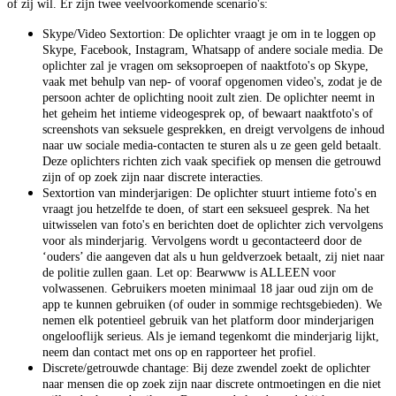
of zij wil. Er zijn twee veelvoorkomende scenario's:
Skype/Video Sextortion: De oplichter vraagt je om in te loggen op
Skype, Facebook, Instagram, Whatsapp of andere sociale media. De
oplichter zal je vragen om seksoproepen of naaktfoto's op Skype,
vaak met behulp van nep- of vooraf opgenomen video's, zodat je de
persoon achter de oplichting nooit zult zien. De oplichter neemt in
het geheim het intieme videogesprek op, of bewaart naaktfoto's of
screenshots van seksuele gesprekken, en dreigt vervolgens de inhoud
naar uw sociale media-contacten te sturen als u ze geen geld betaalt.
Deze oplichters richten zich vaak specifiek op mensen die getrouwd
zijn of op zoek zijn naar discrete interacties.
Sextortion van minderjarigen: De oplichter stuurt intieme foto's en
vraagt jou hetzelfde te doen, of start een seksueel gesprek. Na het
uitwisselen van foto's en berichten doet de oplichter zich vervolgens
voor als minderjarig. Vervolgens wordt u gecontacteerd door de
‘ouders’ die aangeven dat als u hun geldverzoek betaalt, zij niet naar
de politie zullen gaan. Let op: Bearwww is ALLEEN voor
volwassenen. Gebruikers moeten minimaal 18 jaar oud zijn om de
app te kunnen gebruiken (of ouder in sommige rechtsgebieden). We
nemen elk potentieel gebruik van het platform door minderjarigen
ongelooflijk serieus. Als je iemand tegenkomt die minderjarig lijkt,
neem dan contact met ons op en rapporteer het profiel.
Discrete/getrouwde chantage: Bij deze zwendel zoekt de oplichter
naar mensen die op zoek zijn naar discrete ontmoetingen en die niet