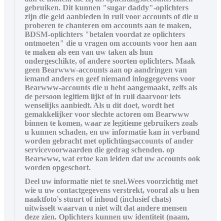
gebruiken. Dit kunnen "sugar daddy"-oplichters
zijn die geld aanbieden in ruil voor accounts of die u
proberen te chanteren om accounts aan te maken,
BDSM-oplichters "betalen voordat ze oplichters
ontmoeten" die u vragen om accounts voor hen aan
te maken als een van uw taken als hun
ondergeschikte, of andere soorten oplichters. Maak
geen Bearwww-accounts aan op aandringen van
iemand anders en geef niemand inloggegevens voor
Bearwww-accounts die u hebt aangemaakt, zelfs als
de persoon legitiem lijkt of in ruil daarvoor iets
wenselijks aanbiedt. Als u dit doet, wordt het
gemakkelijker voor slechte actoren om Bearwww
binnen te komen, waar ze legitieme gebruikers zoals
u kunnen schaden, en uw informatie kan in verband
worden gebracht met oplichtingsaccounts of ander
servicevoorwaarden die gedrag schenden. op
Bearwww, wat ertoe kan leiden dat uw accounts ook
worden opgeschort.
Deel uw informatie niet te snel.Wees voorzichtig met
wie u uw contactgegevens verstrekt, vooral als u hen
naaktfoto's stuurt of inhoud (inclusief chats)
uitwisselt waarvan u niet wilt dat andere mensen
deze zien. Oplichters kunnen uw identiteit (naam,