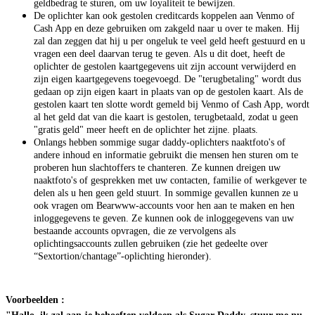
geldbedrag te sturen, om uw loyaliteit te bewijzen.
De oplichter kan ook gestolen creditcards koppelen aan Venmo of
Cash App en deze gebruiken om zakgeld naar u over te maken. Hij
zal dan zeggen dat hij u per ongeluk te veel geld heeft gestuurd en u
vragen een deel daarvan terug te geven. Als u dit doet, heeft de
oplichter de gestolen kaartgegevens uit zijn account verwijderd en
zijn eigen kaartgegevens toegevoegd. De "terugbetaling" wordt dus
gedaan op zijn eigen kaart in plaats van op de gestolen kaart. Als de
gestolen kaart ten slotte wordt gemeld bij Venmo of Cash App, wordt
al het geld dat van die kaart is gestolen, terugbetaald, zodat u geen
"gratis geld" meer heeft en de oplichter het zijne. plaats.
Onlangs hebben sommige sugar daddy-oplichters naaktfoto's of
andere inhoud en informatie gebruikt die mensen hen sturen om te
proberen hun slachtoffers te chanteren. Ze kunnen dreigen uw
naaktfoto's of gesprekken met uw contacten, familie of werkgever te
delen als u hen geen geld stuurt. In sommige gevallen kunnen ze u
ook vragen om Bearwww-accounts voor hen aan te maken en hen
inloggegevens te geven. Ze kunnen ook de inloggegevens van uw
bestaande accounts opvragen, die ze vervolgens als
oplichtingsaccounts zullen gebruiken (zie het gedeelte over
“Sextortion/chantage”-oplichting hieronder).
Voorbeelden
: