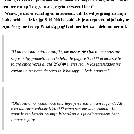
"Hallo, ik zal aan je behoeften voldoen als Sugar Daddy, stuur me nu
een bericht op Telegram als je geïnteresseerd bent".
"Wauw, je ziet er schattig en interessant uit. Ik wil je graag als mijn
baby hebben. Je krijgt $ 10.000 betaald als je accepteert mijn baby te
zijn. Voeg me toe op WhatsApp @ [vul hier het zwendelnummer in]."
"Hola querida, miro tu profile, me gustas ❤️ Quiero que seas my
sugar baby, prometo hacerte feliz. Te pagaré $ 5000 monthes y te
folaré cinco veces al día 🍑🍆❤️ si eres real. y los interesados me
envían un message de texto in Whatsapp + [vals nummer]"
"Olá meu amor como você está hoje je eu sou um um sugar daddy
e eu adoraria colocar $ 20.000 como sua mesada semanal. Ik
stuur je een bericht op mijn WhatsApp als je geïnteresseerd bent.
[nummer false]"