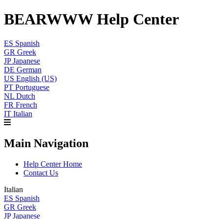
BEARWWW Help Center
ES
Spanish
GR
Greek
JP
Japanese
DE
German
US
English (US)
PT
Portuguese
NL
Dutch
FR
French
IT
Italian
Main Navigation
Help Center Home
Contact Us
Italian
ES
Spanish
GR
Greek
JP
Japanese