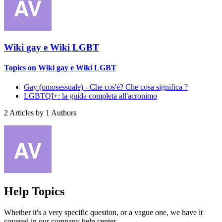
Wiki gay e Wiki LGBT
Topics on Wiki gay e Wiki LGBT
Gay (omosessuale) - Che cos'è? Che cosa significa ?
LGBTQI+: la guida completa all'acronimo
2
Articles by
1
Authors
Help Topics
Whether it's a very specific question, or a vague one, we have it
covered in our company help center.