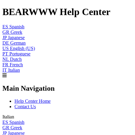
BEARWWW Help Center
ES
Spanish
GR
Greek
JP
Japanese
DE
German
US
English (US)
PT
Portuguese
NL
Dutch
FR
French
IT
Italian
Main Navigation
Help Center Home
Contact Us
Italian
ES
Spanish
GR
Greek
JP
Japanese