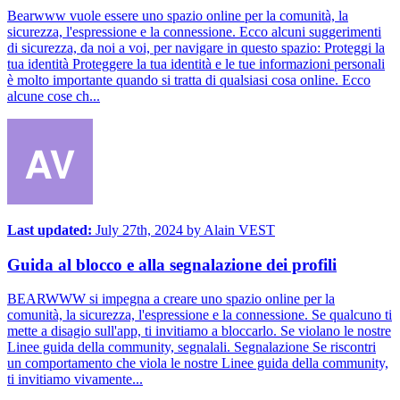
Bearwww vuole essere uno spazio online per la comunità, la
sicurezza, l'espressione e la connessione. Ecco alcuni suggerimenti
di sicurezza, da noi a voi, per navigare in questo spazio: Proteggi la
tua identità Proteggere la tua identità e le tue informazioni personali
è molto importante quando si tratta di qualsiasi cosa online. Ecco
alcune cose ch...
Last updated:
July 27th, 2024
by
Alain VEST
Guida al blocco e alla segnalazione dei profili
BEARWWW si impegna a creare uno spazio online per la
comunità, la sicurezza, l'espressione e la connessione. Se qualcuno ti
mette a disagio sull'app, ti invitiamo a bloccarlo. Se violano le nostre
Linee guida della community, segnalali. Segnalazione Se riscontri
un comportamento che viola le nostre Linee guida della community,
ti invitiamo vivamente...