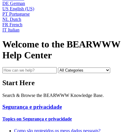
DE
German
US
English (US)
PT
Portuguese
NL
Dutch
FR
French
IT
Italian
Welcome to the BEARWWW
Help Center
Start Here
Search & Browse the BEARWWW Knowledge Base.
Segurança e privacidade
Topics on Segurança e privacidade
Como são protegidos os meus dados pessoais?