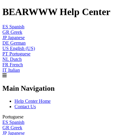
BEARWWW Help Center
ES
Spanish
GR
Greek
JP
Japanese
DE
German
US
English (US)
PT
Portuguese
NL
Dutch
FR
French
IT
Italian
Main Navigation
Help Center Home
Contact Us
Portuguese
ES
Spanish
GR
Greek
JP
Japanese