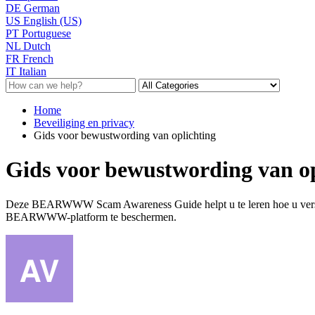
DE
German
US
English (US)
PT
Portuguese
NL
Dutch
FR
French
IT
Italian
Home
Beveiliging en privacy
Gids voor bewustwording van oplichting
Gids voor bewustwording van op
Deze BEARWWW Scam Awareness Guide helpt u te leren hoe u verschil
BEARWWW-platform te beschermen.