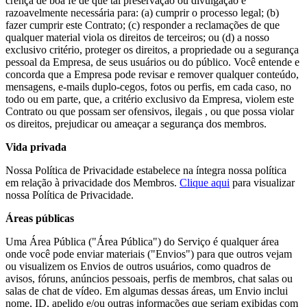
crença de boa fé de que tal preservação ou divulgação é
razoavelmente necessária para: (a) cumprir o processo legal; (b)
fazer cumprir este Contrato; (c) responder a reclamações de que
qualquer material viola os direitos de terceiros; ou (d) a nosso
exclusivo critério, proteger os direitos, a propriedade ou a segurança
pessoal da Empresa, de seus usuários ou do público. Você entende e
concorda que a Empresa pode revisar e remover qualquer conteúdo,
mensagens, e-mails duplo-cegos, fotos ou perfis, em cada caso, no
todo ou em parte, que, a critério exclusivo da Empresa, violem este
Contrato ou que possam ser ofensivos, ilegais , ou que possa violar
os direitos, prejudicar ou ameaçar a segurança dos membros.
Vida privada
Nossa Política de Privacidade estabelece na íntegra nossa política
em relação à privacidade dos Membros.
Clique aqui
para visualizar
nossa Política de Privacidade.
Áreas públicas
Uma Área Pública ("Área Pública") do Serviço é qualquer área
onde você pode enviar materiais ("Envios") para que outros vejam
ou visualizem os Envios de outros usuários, como quadros de
avisos, fóruns, anúncios pessoais, perfis de membros, chat salas ou
salas de chat de vídeo. Em algumas dessas áreas, um Envio inclui
nome, ID, apelido e/ou outras informações que seriam exibidas com