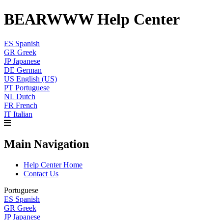
BEARWWW Help Center
ES
Spanish
GR
Greek
JP
Japanese
DE
German
US
English (US)
PT
Portuguese
NL
Dutch
FR
French
IT
Italian
Main Navigation
Help Center Home
Contact Us
Portuguese
ES
Spanish
GR
Greek
JP
Japanese