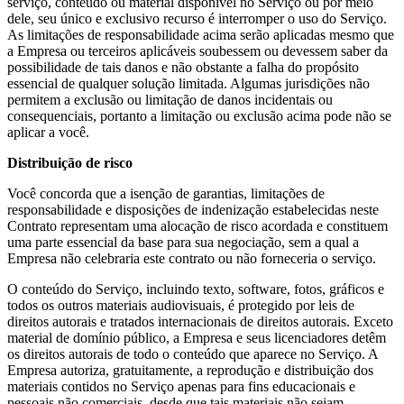
serviço, conteúdo ou material disponível no Serviço ou por meio
dele, seu único e exclusivo recurso é interromper o uso do Serviço.
As limitações de responsabilidade acima serão aplicadas mesmo que
a Empresa ou terceiros aplicáveis soubessem ou devessem saber da
possibilidade de tais danos e não obstante a falha do propósito
essencial de qualquer solução limitada. Algumas jurisdições não
permitem a exclusão ou limitação de danos incidentais ou
consequenciais, portanto a limitação ou exclusão acima pode não se
aplicar a você.
Distribuição de risco
Você concorda que a isenção de garantias, limitações de
responsabilidade e disposições de indenização estabelecidas neste
Contrato representam uma alocação de risco acordada e constituem
uma parte essencial da base para sua negociação, sem a qual a
Empresa não celebraria este contrato ou não forneceria o serviço.
O conteúdo do Serviço, incluindo texto, software, fotos, gráficos e
todos os outros materiais audiovisuais, é protegido por leis de
direitos autorais e tratados internacionais de direitos autorais. Exceto
material de domínio público, a Empresa e seus licenciadores detêm
os direitos autorais de todo o conteúdo que aparece no Serviço. A
Empresa autoriza, gratuitamente, a reprodução e distribuição dos
materiais contidos no Serviço apenas para fins educacionais e
pessoais não comerciais, desde que tais materiais não sejam