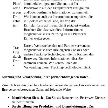
Plattf
herunterladen, gestatten Sie uns, auf Ihr
orme
Profil/Konto auf der Drittplattform zuzugreifen
n von
und/oder bestimmte Informationen zu sammeln.
Dritt
Wir können auch auf Informationen zugreifen, die
anbie
in Cookies enthalten sind, die von der
tern
Drittplattform auf Ihrem Gerät platziert werden.
Beachten Sie, dass wir diese Informationen
möglicherweise zur Nutzung an die Plattform
Dritter weitergeben.
Unsere Werbetreibenden und Partner verwenden
Trac
möglicherweise auch ihre eigenen Cookies oder
king
andere Tracking-Technologien, die im Rahmen des
durch
Bearwww-Dienstes Informationen über Sie
Dritt
sammeln können. Wir kontrollieren die
e
Verwendung dieser Tracking-Technologien nicht.
Nutzung und Verarbeitung Ihrer personenbezogenen Daten.
Zusätzlich zu den oben beschriebenen Verwendungszwecken verwenden wir
Ihre personenbezogenen Daten auf folgende Weise:
Identifizieren Sie sich
. Um Sie als Benutzer des Bearwww-Dienstes
zu identifizieren.
Bereitstellung von Produkten und Dienstleistungen
. Zur