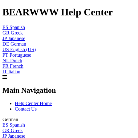
BEARWWW Help Center
ES
Spanish
GR
Greek
JP
Japanese
DE
German
US
English (US)
PT
Portuguese
NL
Dutch
FR
French
IT
Italian
Main Navigation
Help Center Home
Contact Us
German
ES
Spanish
GR
Greek
JP
Japanese