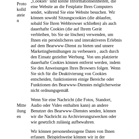
„Cookies“ sind kleine Informationseinheiten, die
Proto
eine Website an die Festplatte Ihres Computers
kolld
sendet, während Sie eine Website besuchen. Wir
ateie
können sowohl Sitzungscookies (die ablaufen,
n
sobald Sie Ihren Webbrowser schließen) als auch
dauerhafte Cookies (die auf Ihrem Gerät
verbleiben, bis Sie sie löschen) verwenden, um
Ihnen ein persönlicheres und interaktiveres Erlebnis
auf dem Bearwww-Dienst zu bieten und unsere
Marketingbemühungen zu verbessern , auch durch
den Einsatz gezielter Werbung. Von uns platzierte
dauerhafte Cookies können entfernt werden, indem
Sie den Anweisungen Ihres Browsers folgen. Wenn
Sie sich für die Deaktivierung von Cookies
entscheiden, funktionieren einige Bereiche oder
Funktionen des Bearwww-Dienstes möglicherweise
nicht ordnungsgemäß.
Wenn Sie eine Nachricht (die Fotos, Standort,
Mitte
Audio oder Video enthalten kann) an andere
ilung
Benutzer des Bearwww-Dienstes senden, können
en
wir die Nachricht zu Archivierungszwecken oder
wie gesetzlich zulässig aufbewahren.
Wir können personenbezogene Daten von Ihnen
erfassen. Beispielsweise können wir in der