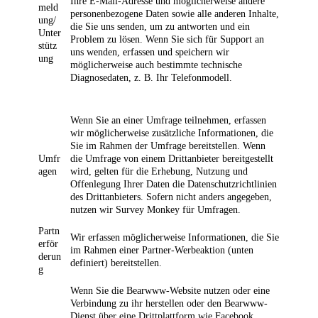
Ihre E-Mail-Adresse und möglicherweise andere
meld
personenbezogene Daten sowie alle anderen Inhalte,
ung/
die Sie uns senden, um zu antworten und ein
Unter
Problem zu lösen. Wenn Sie sich für Support an
stütz
uns wenden, erfassen und speichern wir
ung
möglicherweise auch bestimmte technische
Diagnosedaten, z. B. Ihr Telefonmodell.
Wenn Sie an einer Umfrage teilnehmen, erfassen
wir möglicherweise zusätzliche Informationen, die
Sie im Rahmen der Umfrage bereitstellen. Wenn
Umfr
die Umfrage von einem Drittanbieter bereitgestellt
agen
wird, gelten für die Erhebung, Nutzung und
Offenlegung Ihrer Daten die Datenschutzrichtlinien
des Drittanbieters. Sofern nicht anders angegeben,
nutzen wir Survey Monkey für Umfragen.
Partn
Wir erfassen möglicherweise Informationen, die Sie
erför
im Rahmen einer Partner-Werbeaktion (unten
derun
definiert) bereitstellen.
g
Wenn Sie die Bearwww-Website nutzen oder eine
Verbindung zu ihr herstellen oder den Bearwww-
Dienst über eine Drittplattform wie Facebook