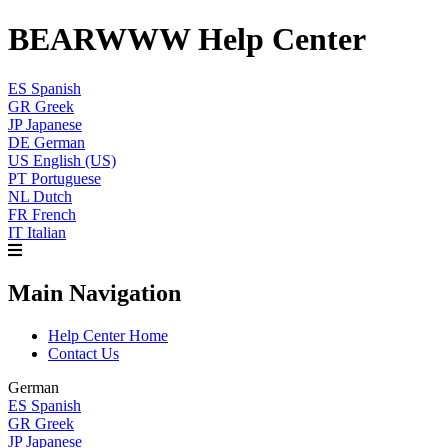
BEARWWW Help Center
ES
Spanish
GR
Greek
JP
Japanese
DE
German
US
English (US)
PT
Portuguese
NL
Dutch
FR
French
IT
Italian
Main Navigation
Help Center Home
Contact Us
German
ES
Spanish
GR
Greek
JP
Japanese