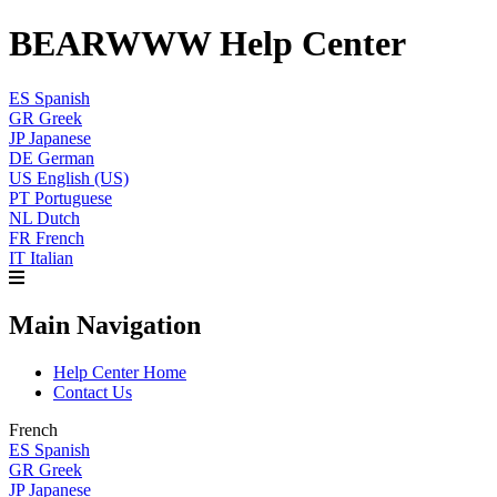
BEARWWW Help Center
ES
Spanish
GR
Greek
JP
Japanese
DE
German
US
English (US)
PT
Portuguese
NL
Dutch
FR
French
IT
Italian
Main Navigation
Help Center Home
Contact Us
French
ES
Spanish
GR
Greek
JP
Japanese