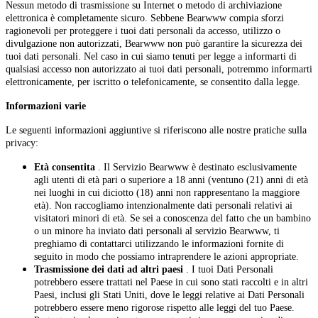
Nessun metodo di trasmissione su Internet o metodo di archiviazione
elettronica è completamente sicuro. Sebbene Bearwww compia sforzi
ragionevoli per proteggere i tuoi dati personali da accesso, utilizzo o
divulgazione non autorizzati, Bearwww non può garantire la sicurezza dei
tuoi dati personali. Nel caso in cui siamo tenuti per legge a informarti di
qualsiasi accesso non autorizzato ai tuoi dati personali, potremmo informarti
elettronicamente, per iscritto o telefonicamente, se consentito dalla legge.
Informazioni varie
Le seguenti informazioni aggiuntive si riferiscono alle nostre pratiche sulla
privacy:
Età consentita
. Il Servizio Bearwww è destinato esclusivamente
agli utenti di età pari o superiore a 18 anni (ventuno (21) anni di età
nei luoghi in cui diciotto (18) anni non rappresentano la maggiore
età). Non raccogliamo intenzionalmente dati personali relativi ai
visitatori minori di età. Se sei a conoscenza del fatto che un bambino
o un minore ha inviato dati personali al servizio Bearwww, ti
preghiamo di contattarci utilizzando le informazioni fornite di
seguito in modo che possiamo intraprendere le azioni appropriate.
Trasmissione dei dati ad altri paesi
. I tuoi Dati Personali
potrebbero essere trattati nel Paese in cui sono stati raccolti e in altri
Paesi, inclusi gli Stati Uniti, dove le leggi relative ai Dati Personali
potrebbero essere meno rigorose rispetto alle leggi del tuo Paese.