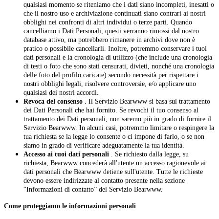
qualsiasi momento se riteniamo che i dati siano incompleti, inesatti o
che il nostro uso e archiviazione continuati siano contrari ai nostri
obblighi nei confronti di altri individui o terze parti. Quando
cancelliamo i Dati Personali, questi verranno rimossi dal nostro
database attivo, ma potrebbero rimanere in archivi dove non è
pratico o possibile cancellarli. Inoltre, potremmo conservare i tuoi
dati personali e la cronologia di utilizzo (che include una cronologia
di testi o foto che sono stati censurati, divieti, nonché una cronologia
delle foto del profilo caricate) secondo necessità per rispettare i
nostri obblighi legali, risolvere controversie, e/o applicare uno
qualsiasi dei nostri accordi.
Revoca del consenso
. Il Servizio Bearwww si basa sul trattamento
dei Dati Personali che hai fornito. Se revochi il tuo consenso al
trattamento dei Dati personali, non saremo più in grado di fornire il
Servizio Bearwww. In alcuni casi, potremmo limitare o respingere la
tua richiesta se la legge lo consente o ci impone di farlo, o se non
siamo in grado di verificare adeguatamente la tua identità.
Accesso ai tuoi dati personali
. Se richiesto dalla legge, su
richiesta, Bearwww concederà all'utente un accesso ragionevole ai
dati personali che Bearwww detiene sull'utente. Tutte le richieste
devono essere indirizzate al contatto presente nella sezione
“Informazioni di contatto” del Servizio Bearwww.
Come proteggiamo le informazioni personali