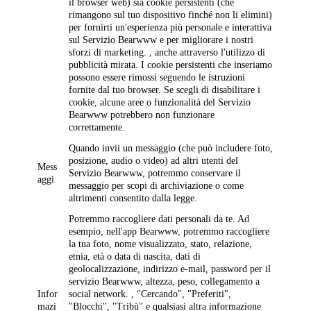
il browser web) sia cookie persistenti (che
rimangono sul tuo dispositivo finché non li elimini)
per fornirti un'esperienza più personale e interattiva
sul Servizio Bearwww e per migliorare i nostri
sforzi di marketing. , anche attraverso l'utilizzo di
pubblicità mirata. I cookie persistenti che inseriamo
possono essere rimossi seguendo le istruzioni
fornite dal tuo browser. Se scegli di disabilitare i
cookie, alcune aree o funzionalità del Servizio
Bearwww potrebbero non funzionare
correttamente.
Quando invii un messaggio (che può includere foto,
posizione, audio o video) ad altri utenti del
Mess
Servizio Bearwww, potremmo conservare il
aggi
messaggio per scopi di archiviazione o come
altrimenti consentito dalla legge.
Potremmo raccogliere dati personali da te. Ad
esempio, nell'app Bearwww, potremmo raccogliere
la tua foto, nome visualizzato, stato, relazione,
etnia, età o data di nascita, dati di
geolocalizzazione, indirizzo e-mail, password per il
servizio Bearwww, altezza, peso, collegamento a
Infor
social network. , "Cercando", "Preferiti",
mazi
"Blocchi", "Tribù" e qualsiasi altra informazione