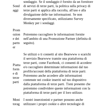
sondaggio. Se il sondaggio è fornito da un fornitore
Sond
di servizi di terze parti, la politica sulla privacy di
aggi
terze parti si applica alla raccolta, all'uso e alla
divulgazione delle tue informazioni. Se non
diversamente specificato, utilizziamo Survey
Monkey per i sondaggi.
Prom
ozion
Potremmo raccogliere le informazioni fornite
e dei
nell'ambito di una Promozione Partner (definita di
partn
seguito).
er
Se utilizzi o ti connetti al sito Bearwww o scarichi
il servizio Bearwww tramite una piattaforma di
terze parti, come Facebook, ci consenti di accedere
Piatta
e/o raccogliere determinate informazioni dal tuo
form
profilo/account della piattaforma di terze parti.
e di
Potremmo anche accedere alle informazioni
terze
contenute nei cookie inseriti sul tuo dispositivo
parti
dalla piattaforma di terze parti. Tieni presente che
potremmo condividere queste informazioni con la
piattaforma di terze parti per il loro utilizzo.
Moni
I nostri inserzionisti e partner possono anche
torag
utilizzare i propri cookie o altre tecnologie di