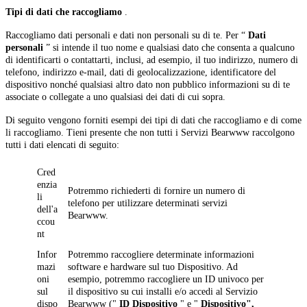
Tipi di dati che raccogliamo
.
Raccogliamo dati personali e dati non personali su di te. Per “
Dati
personali
” si intende il tuo nome e qualsiasi dato che consenta a qualcuno
di identificarti o contattarti, inclusi, ad esempio, il tuo indirizzo, numero di
telefono, indirizzo e-mail, dati di geolocalizzazione, identificatore del
dispositivo nonché qualsiasi altro dato non pubblico informazioni su di te
associate o collegate a uno qualsiasi dei dati di cui sopra.
Di seguito vengono forniti esempi dei tipi di dati che raccogliamo e di come
li raccogliamo. Tieni presente che non tutti i Servizi Bearwww raccolgono
tutti i dati elencati di seguito:
Cred
enzia
Potremmo richiederti di fornire un numero di
li
telefono per utilizzare determinati servizi
dell'a
Bearwww.
ccou
nt
Infor
Potremmo raccogliere determinate informazioni
mazi
software e hardware sul tuo Dispositivo. Ad
oni
esempio, potremmo raccogliere un ID univoco per
sul
il dispositivo su cui installi e/o accedi al Servizio
dispo
Bearwww ("
ID Dispositivo
" e "
Dispositivo",