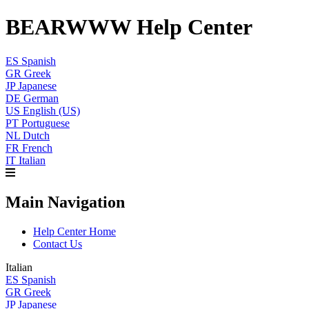
BEARWWW Help Center
ES
Spanish
GR
Greek
JP
Japanese
DE
German
US
English (US)
PT
Portuguese
NL
Dutch
FR
French
IT
Italian
Main Navigation
Help Center Home
Contact Us
Italian
ES
Spanish
GR
Greek
JP
Japanese