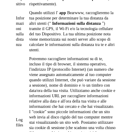
sitivo
rispettivamente).
Quando utilizzi l'
app
Bearwww, raccoglieremo la
Infor
tua posizione per determinare la tua distanza da
mazi
altri utenti (“
Informazioni sulla distanza
”)
oni
tramite il GPS, il Wi-Fi e/o la tecnologia cellulare
sulla
del tuo Dispositivo. La tua ultima posizione nota
dista
viene memorizzata sui nostri server allo scopo di
nza
calcolare le informazioni sulla distanza tra te e altri
utenti.
Potremmo raccogliere informazioni su di te,
incluso il tipo di browser, il sistema operativo,
l'indirizzo IP (protocollo Internet) (un numero che
viene assegnato automaticamente al tuo computer
quando utilizzi Internet, che può variare da sessione
a sessione), nome di dominio e /o un timbro con
data/ora della tua visita. Utilizziamo anche cookie e
informazioni URL per raccogliere informazioni
relative alla data e all'ora della tua visita e alle
informazioni che hai cercato e che hai visualizzato.
I “cookie” sono piccole informazioni che un sito
web invia al disco rigido del tuo computer mentre
Log
stai visualizzando un sito web. Possiamo utilizzare
files
sia cookie di sessione (che scadono una volta chiuso