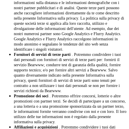
informazioni sulla distanza e le informazioni demografiche con i
nostri partner pubblicitari e di analisi. Queste terze parti possono
anche raccogliere informazioni direttamente da te come descritto
nella presente Informativa sulla privacy. La politica sulla privacy di
queste società terze si applica alla loro raccolta, utilizzo e
divulgazione delle informazioni dell'utente. Ad esempio, due dei
nostri numerosi partner sono Google Analytics e Flurry Analytics.
Google Analytics e Flurry Analytics raccolgono informazioni in
modo anonimo e segnalano le tendenze del sito web senza
identificare i singoli visitatori.
Fornitori di servizi di terze parti
. Potremmo condividere i tuoi
dati personali con fornitori di servizi di terze parti per: fornirti il
servizio Bearwww; condurre test di garanzia della qualità; fornire
supporto tecnico; e/o per fornire altri servizi a Bearwww. Salvo
quanto diversamente indicato nella presente Informativa sulla
privacy, questi fornitori di servizi di terze parti sono tenuti per
contratto a non utilizzare i tuoi dati personali se non per fornire i
servizi richiesti da Bearwww.
Promozione dei soci
. Potremmo offrire concorsi, lotterie o altre
promozioni con partner terzi. Se decidi di partecipare a un concorso,
a una lotteria o a una promozione sponsorizzata da un partner terzo,
le informazioni fornite verranno condivise con noi e con loro. Il loro
utilizzo delle tue informazioni non è regolato dalla presente
informativa sulla privacy.
Affiliazioni e acquisizioni
. Potremmo condividere i tuoi dati