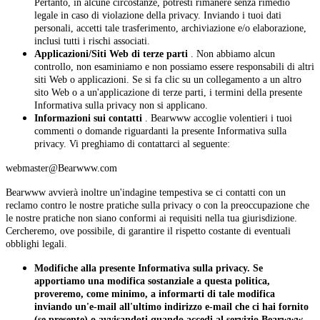
Pertanto, in alcune circostanze, potresti rimanere senza rimedio
legale in caso di violazione della privacy. Inviando i tuoi dati
personali, accetti tale trasferimento, archiviazione e/o elaborazione,
inclusi tutti i rischi associati.
Applicazioni/Siti Web di terze parti
. Non abbiamo alcun
controllo, non esaminiamo e non possiamo essere responsabili di altri
siti Web o applicazioni. Se si fa clic su un collegamento a un altro
sito Web o a un'applicazione di terze parti, i termini della presente
Informativa sulla privacy non si applicano.
Informazioni sui contatti
. Bearwww accoglie volentieri i tuoi
commenti o domande riguardanti la presente Informativa sulla
privacy. Vi preghiamo di contattarci al seguente:
webmaster@Bearwww.com
Bearwww avvierà inoltre un'indagine tempestiva se ci contatti con un
reclamo contro le nostre pratiche sulla privacy o con la preoccupazione che
le nostre pratiche non siano conformi ai requisiti nella tua giurisdizione.
Cercheremo, ove possibile, di garantire il rispetto costante di eventuali
obblighi legali.
Modifiche alla presente Informativa sulla privacy. Se
apportiamo una modifica sostanziale a questa politica,
proveremo, come minimo, a informarti di tale modifica
inviando un'e-mail all'ultimo indirizzo e-mail che ci hai fornito
(se presente) o avvisandoti quando accedi al servizio Bearwww.