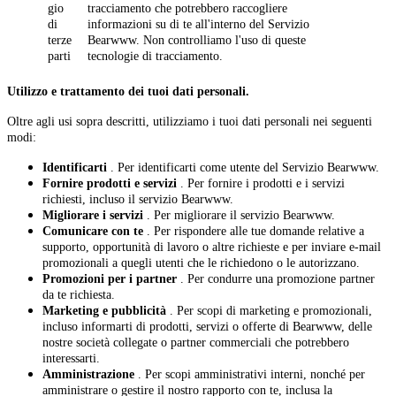
gio
tracciamento che potrebbero raccogliere
di
informazioni su di te all'interno del Servizio
terze
Bearwww. Non controlliamo l'uso di queste
parti
tecnologie di tracciamento.
Utilizzo e trattamento dei tuoi dati personali.
Oltre agli usi sopra descritti, utilizziamo i tuoi dati personali nei seguenti
modi:
Identificarti
. Per identificarti come utente del Servizio Bearwww.
Fornire prodotti e servizi
. Per fornire i prodotti e i servizi
richiesti, incluso il servizio Bearwww.
Migliorare i servizi
. Per migliorare il servizio Bearwww.
Comunicare con te
. Per rispondere alle tue domande relative a
supporto, opportunità di lavoro o altre richieste e per inviare e-mail
promozionali a quegli utenti che le richiedono o le autorizzano.
Promozioni per i partner
. Per condurre una promozione partner
da te richiesta.
Marketing e pubblicità
. Per scopi di marketing e promozionali,
incluso informarti di prodotti, servizi o offerte di Bearwww, delle
nostre società collegate o partner commerciali che potrebbero
interessarti.
Amministrazione
. Per scopi amministrativi interni, nonché per
amministrare o gestire il nostro rapporto con te, inclusa la