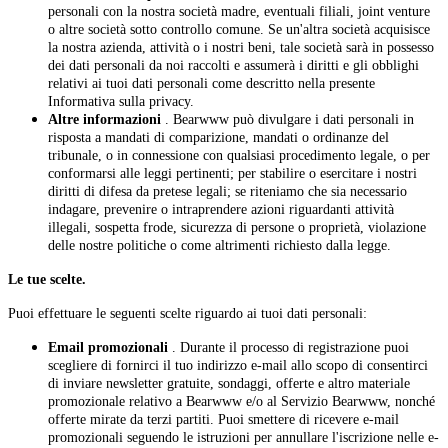
personali con la nostra società madre, eventuali filiali, joint venture
o altre società sotto controllo comune. Se un'altra società acquisisce
la nostra azienda, attività o i nostri beni, tale società sarà in possesso
dei dati personali da noi raccolti e assumerà i diritti e gli obblighi
relativi ai tuoi dati personali come descritto nella presente
Informativa sulla privacy.
Altre informazioni
. Bearwww può divulgare i dati personali in
risposta a mandati di comparizione, mandati o ordinanze del
tribunale, o in connessione con qualsiasi procedimento legale, o per
conformarsi alle leggi pertinenti; per stabilire o esercitare i nostri
diritti di difesa da pretese legali; se riteniamo che sia necessario
indagare, prevenire o intraprendere azioni riguardanti attività
illegali, sospetta frode, sicurezza di persone o proprietà, violazione
delle nostre politiche o come altrimenti richiesto dalla legge.
Le tue scelte.
Puoi effettuare le seguenti scelte riguardo ai tuoi dati personali:
Email promozionali
. Durante il processo di registrazione puoi
scegliere di fornirci il tuo indirizzo e-mail allo scopo di consentirci
di inviare newsletter gratuite, sondaggi, offerte e altro materiale
promozionale relativo a Bearwww e/o al Servizio Bearwww, nonché
offerte mirate da terzi partiti. Puoi smettere di ricevere e-mail
promozionali seguendo le istruzioni per annullare l'iscrizione nelle e-