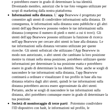
e potrebbero essere in grado di determinare la tua identità.
Diventando membro, autorizzi che le tue foto vengano utilizzate per
scopi di marketing dalla nostra piattaforma.
Informazioni sulla distanza.
L'
app
Bearwww è progettata per
consentire agli utenti di condividere informazioni sulla distanza. Di
conseguenza, le informazioni sulla distanza sono pubbliche e gli altri
utenti dell'app Bearwww possono vedere le tue informazioni sulla
distanza (compreso il numero di piedi o metri a cui ti trovi). Gli
utenti dell'app Bearwww possono utilizzare la funzione di ricerca
nell'app Bearwww per cercare altri utenti in base alla distanza. Le
tue informazioni sulla distanza verranno utilizzate per queste
ricerche. Gli utenti sofisticati che utilizzano l'App Bearwww in
modo non autorizzato, o altri utenti che cambiano la loro posizione
mentre tu rimani nella stessa posizione, potrebbero utilizzare queste
informazioni per determinare la tua posizione esatta e potrebbero
essere in grado di determinare la tua identità. Nota: anche se scegli di
nascondere le tue informazioni sulla distanza, l'app Bearwww
continuerà a ordinare e visualizzare il tuo profilo in base alla tua
distanza relativa dagli altri utenti, quindi le tue informazioni sulla
distanza potrebbero ancora essere approssimate da altri utenti.
Pertanto, anche se scegli di nascondere le tue informazioni sulla
distanza, altri potrebbero comunque essere in grado di determinare la
tua posizione.
Società di monitoraggio di terze parti
. Potremmo condividere
l'ID dispositivo con hash, le informazioni sul profilo, le