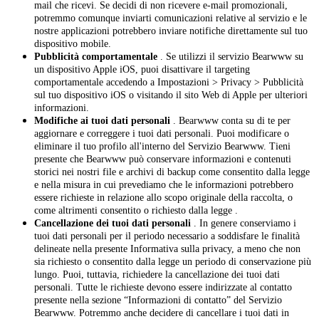
mail che ricevi. Se decidi di non ricevere e-mail promozionali,
potremmo comunque inviarti comunicazioni relative al servizio e le
nostre applicazioni potrebbero inviare notifiche direttamente sul tuo
dispositivo mobile.
Pubblicità comportamentale
. Se utilizzi il servizio Bearwww su
un dispositivo Apple iOS, puoi disattivare il targeting
comportamentale accedendo a Impostazioni > Privacy > Pubblicità
sul tuo dispositivo iOS o visitando il sito Web di Apple per ulteriori
informazioni.
Modifiche ai tuoi dati personali
. Bearwww conta su di te per
aggiornare e correggere i tuoi dati personali. Puoi modificare o
eliminare il tuo profilo all'interno del Servizio Bearwww. Tieni
presente che Bearwww può conservare informazioni e contenuti
storici nei nostri file e archivi di backup come consentito dalla legge
e nella misura in cui prevediamo che le informazioni potrebbero
essere richieste in relazione allo scopo originale della raccolta, o
come altrimenti consentito o richiesto dalla legge .
Cancellazione dei tuoi dati personali
. In genere conserviamo i
tuoi dati personali per il periodo necessario a soddisfare le finalità
delineate nella presente Informativa sulla privacy, a meno che non
sia richiesto o consentito dalla legge un periodo di conservazione più
lungo. Puoi, tuttavia, richiedere la cancellazione dei tuoi dati
personali. Tutte le richieste devono essere indirizzate al contatto
presente nella sezione “Informazioni di contatto” del Servizio
Bearwww. Potremmo anche decidere di cancellare i tuoi dati in