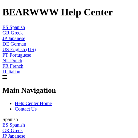
BEARWWW Help Center
ES
Spanish
GR
Greek
JP
Japanese
DE
German
US
English (US)
PT
Portuguese
NL
Dutch
FR
French
IT
Italian
Main Navigation
Help Center Home
Contact Us
Spanish
ES
Spanish
GR
Greek
JP
Japanese