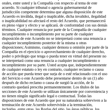
orales, entre usted y la Compañía con respecto al tema de este
acuerdo. Si cualquier tribunal o agencia gubernamental de
jurisdicción competente determina que alguna disposición de este
Acuerdo es inválida, ilegal o inaplicable, dicha invalidez, ilegalidad
o inaplicabilidad no afectará el resto del Acuerdo, que permanecerá
en pleno vigor y efecto y se aplicará. de conformidad con sus demás
términos. Cualquier renuncia por parte de la Compañía de cualquier
incumplimiento o incumplimiento por su parte de cualquier
disposición de este Acuerdo no se interpretará como una renuncia a
cualquier incumplimiento posterior de la misma u otras
disposiciones; Asimismo, cualquier demora u omisión por parte de la
Compañía en el ejercicio o aprovechamiento de cualquier derecho,
poder o privilegio que tenga o pueda tener en virtud del presente no
se interpretará como una renuncia a cualquier incumplimiento o
incumplimiento por su parte. Usted acepta que, independientemente
de cualquier estatuto o ley en contrario, cualquier reclamo o causa
de acción que pueda tener que surja de o esté relacionado con el uso
del Servicio o este Acuerdo debe presentarse dentro de un (1) año
después de dicho reclamo o causa de surgió la acción, de lo
contrario quedará prescrita permanentemente. Los títulos de las
secciones de este Acuerdo se utilizan únicamente por conveniencia y
no tienen ningún significado legal o contractual. Todas las
disposiciones de este Acuerdo que por su naturaleza sobreviven a la
terminación de este Acuerdo sobrevivirán a la terminación,
incluidas, entre otras, las Reglas del sitio, las áreas públicas, los