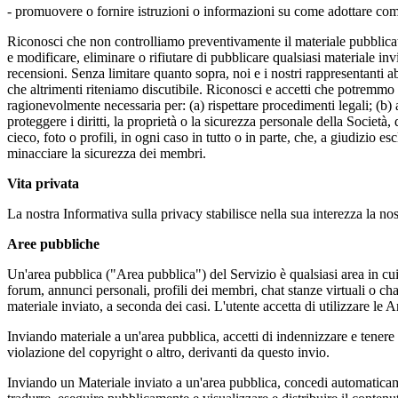
- promuovere o fornire istruzioni o informazioni su come adottare compo
Riconosci che non controlliamo preventivamente il materiale pubblicato 
e modificare, eliminare o rifiutare di pubblicare qualsiasi materiale inv
recensioni. Senza limitare quanto sopra, noi e i nostri rappresentanti 
che altrimenti riteniamo discutibile. Riconosci e accetti che potremmo 
ragionevolmente necessaria per: (a) rispettare procedimenti legali; (b) ap
proteggere i diritti, la proprietà o la sicurezza personale della Societ
cieco, foto o profili, in ogni caso in tutto o in parte, che, a giudizio e
minacciare la sicurezza dei membri.
Vita privata
La nostra Informativa sulla privacy stabilisce nella sua interezza la no
Aree pubbliche
Un'area pubblica ("Area pubblica") del Servizio è qualsiasi area in cui è
forum, annunci personali, profili dei membri, chat stanze virtuali o c
materiale inviato, a seconda dei casi. L'utente accetta di utilizzare le
Inviando materiale a un'area pubblica, accetti di indennizzare e tenere
violazione del copyright o altro, derivanti da questo invio.
Inviando un Materiale inviato a un'area pubblica, concedi automaticament