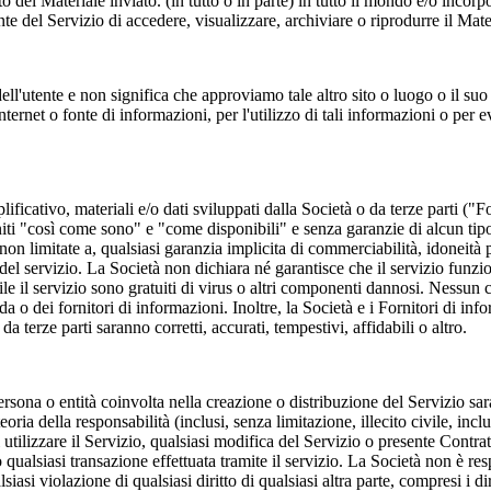
o del Materiale inviato. (in tutto o in parte) in tutto il mondo e/o incor
nte del Servizio di accedere, visualizzare, archiviare o riprodurre il Mat
ell'utente e non significa che approviamo tale altro sito o luogo o il s
nternet o fonte di informazioni, per l'utilizzo di tali informazioni o per
ificativo, materiali e/o dati sviluppati dalla Società o da terze parti ("Fo
iti "così come sono" e "come disponibili" e senza garanzie di alcun tipo, e
n limitate a, qualsiasi garanzia implicita di commerciabilità, idoneità p
 del servizio. La Società non dichiara né garantisce che il servizio funzion
ile il servizio sono gratuiti di virus o altri componenti dannosi. Nessun 
a o dei fornitori di informazioni. Inoltre, la Società e i Fornitori di inf
a terze parti saranno corretti, accurati, tempestivi, affidabili o altro.
ersona o entità coinvolta nella creazione o distribuzione del Servizio sara
oria della responsabilità (inclusi, senza limitazione, illecito civile, inc
i utilizzare il Servizio, qualsiasi modifica del Servizio o presente Contra
o qualsiasi transazione effettuata tramite il servizio. La Società non è 
lsiasi violazione di qualsiasi diritto di qualsiasi altra parte, compresi i d