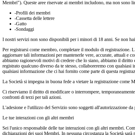
Membri"). Queste aree riservate ai membri includono, ma non sono lim
-Profili dei membri
-Cassetta delle lettere
-Gatto
-Sondaggi
I nostri servizi non sono disponibili per i minori di 18 anni. Se non ha
Per registrarsi come membro, completare il modulo di registrazione. L'u
aggiornare tali informazioni per mantenerle vere, accurate, attuali e c
abbiamo ragionevoli motivi di credere che lo siano, abbiamo il diritto d
registrato qualcuno diverso da te stesso, collaboreremo con qualsiasi in
qualsiasi informazione che ci hai fornito come parte di questa registra
La Società si impegna in buona fede a vietare la registrazione come M
Ci riserviamo il diritto di modificare o interrompere, temporaneamente
confronti di terzi per tali azioni.
L'adesione e l'utilizzo del Servizio sono soggetti all'autorizzazione da
Le tue interazioni con gli altri membri
Sei l'unico responsabile delle tue interazioni con gli altri membri. C
dichiarazioni dei suoi Membri. In nessuna circostanza la Società sarà res