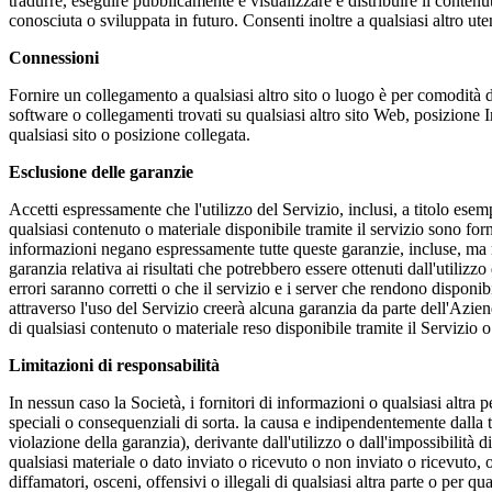
tradurre, eseguire pubblicamente e visualizzare e distribuire il contenut
conosciuta o sviluppata in futuro. Consenti inoltre a qualsiasi altro ute
Connessioni
Fornire un collegamento a qualsiasi altro sito o luogo è per comodità d
software o collegamenti trovati su qualsiasi altro sito Web, posizione I
qualsiasi sito o posizione collegata.
Esclusione delle garanzie
Accetti espressamente che l'utilizzo del Servizio, inclusi, a titolo esempl
qualsiasi contenuto o materiale disponibile tramite il servizio sono forn
informazioni negano espressamente tutte queste garanzie, incluse, ma no
garanzia relativa ai risultati che potrebbero essere ottenuti dall'utilizzo
errori saranno corretti o che il servizio e i server che rendono disponib
attraverso l'uso del Servizio creerà alcuna garanzia da parte dell'Aziend
di qualsiasi contenuto o materiale reso disponibile tramite il Servizio o d
Limitazioni di responsabilità
In nessun caso la Società, i fornitori di informazioni o qualsiasi altra p
speciali o consequenziali di sorta. la causa e indipendentemente dalla te
violazione della garanzia), derivante dall'utilizzo o dall'impossibilità d
qualsiasi materiale o dato inviato o ricevuto o non inviato o ricevuto, 
diffamatori, osceni, offensivi o illegali di qualsiasi altra parte o per qua