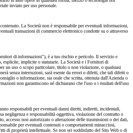
porarlo in altre opere in qualsiasi forma, mezzo o tecnologia ora
eriale inviato per uso personale.
uo contenuto. La Società non è responsabile per eventuali informazioni,
 eventuali transazioni di commercio elettronico condotte su o attraverso
rnitori di informazioni"), è a tuo rischio e pericolo. Il servizio e
splicite, implicite o statutarie. La Società e i Fornitori di
er un uso o scopo particolare, titolo o non violazione, o qualsiasi
erà senza interruzioni, sarà esente da errori o difetti, che tali difetti o
consiglio o informazione, sia orale che scritta, ottenuta dall'Azienda o
ormazioni non garantiscono né dichiarano che l'uso o i risultati dell'uso
nno responsabili per eventuali danni diretti, indiretti, incidentali,
lusa negligenza e responsabilità oggettiva, violazione del contratto o
tto, accesso non autorizzato o alterazione delle trasmissioni o dei dati,
responsabile per eventuali contenuti o comportamenti minacciosi,
iritti di proprietà intellettuale. Se non sei soddisfatto del Sito Web o di