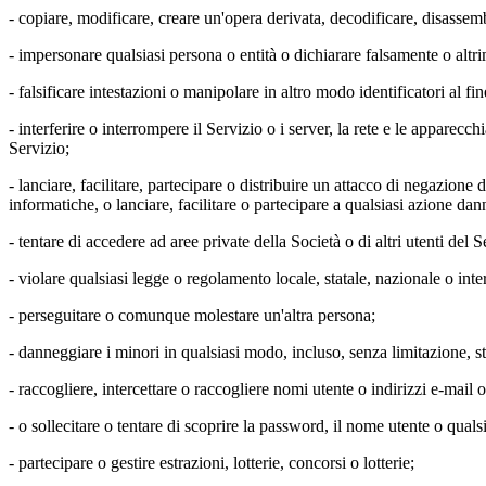
- copiare, modificare, creare un'opera derivata, decodificare, disassemb
- impersonare qualsiasi persona o entità o dichiarare falsamente o altri
- falsificare intestazioni o manipolare in altro modo identificatori al fi
- interferire o interrompere il Servizio o i server, la rete e le apparec
Servizio;
- lanciare, facilitare, partecipare o distribuire un attacco di negazion
informatiche, o lanciare, facilitare o partecipare a qualsiasi azione dan
- tentare di accedere ad aree private della Società o di altri utenti del S
- violare qualsiasi legge o regolamento locale, statale, nazionale o int
- perseguitare o comunque molestare un'altra persona;
- danneggiare i minori in qualsiasi modo, incluso, senza limitazione, stab
- raccogliere, intercettare o raccogliere nomi utente o indirizzi e-mail o 
- o sollecitare o tentare di scoprire la password, il nome utente o qual
- partecipare o gestire estrazioni, lotterie, concorsi o lotterie;