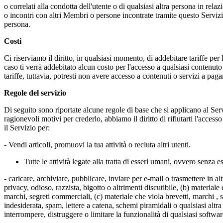
o correlati alla condotta dell'utente o di qualsiasi altra persona in rela
o incontri con altri Membri o persone incontrate tramite questo Servizio.
persona.
Costi
Ci riserviamo il diritto, in qualsiasi momento, di addebitare tariffe per
caso ti verrà addebitato alcun costo per l'accesso a qualsiasi contenuto
tariffe, tuttavia, potresti non avere accesso a contenuti o servizi a pag
Regole del servizio
Di seguito sono riportate alcune regole di base che si applicano al Serv
ragionevoli motivi per crederlo, abbiamo il diritto di rifiutarti l'acces
il Servizio per:
- Vendi articoli, promuovi la tua attività o recluta altri utenti.
Tutte le attività legate alla tratta di esseri umani, ovvero senza
- caricare, archiviare, pubblicare, inviare per e-mail o trasmettere in 
privacy, odioso, razzista, bigotto o altrimenti discutibile, (b) materiale 
marchi, segreti commerciali, (c) materiale che viola brevetti, marchi , s
indesiderata, spam, lettere a catena, schemi piramidali o qualsiasi altr
interrompere, distruggere o limitare la funzionalità di qualsiasi soft