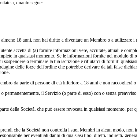
itate a, quanto segue:
i almeno 18 anni, non hai diritto a diventare un Membro o a utilizzare i n
tente accetta di (a) fornire informazioni vere, accurate, attuali e comp
omplete in qualsiasi momento. Se le informazioni fornite nel modulo di re
i sospendere o terminare la tua iscrizione e rifiutarci di fornirti qualsi
dagine delle forze dell'ordine che potrebbe derivare da tali false dichiar
zione.
embro da parte di persone di età inferiore a 18 anni e non raccoglierà 
 o permanentemente, il Servizio (o parte di esso) con o senza preavviso. 
 parte della Società, che può essere revocata in qualsiasi momento, per q
omprendi che la Società non controlla i suoi Membri in alcun modo, non i
ponsabile per eventuali danni di qualsiasi tipo, diretti, indiretti, genera