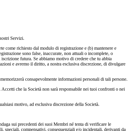
ostri Servizi.
lete come richiesto dal modulo di registrazione e (b) mantenere e
gistrazione sono false, inaccurate, non attuali o incomplete, o
asi iscrizione futura. Se abbiamo motivo di credere che tu abbia
azioni e avremo il diritto, a nostra esclusiva discrezione, di divulgare
o memorizzerà consapevolmente informazioni personali di tali persone.
Accetti che la Società non sarà responsabile nei tuoi confronti o nei
ualsiasi motivo, ad esclusiva discrezione della Società.
ndaga sui precedenti dei suoi Membri né tenta di verificare le
li, speciali, compensativi, consequenziali e/o incidentali, derivanti da