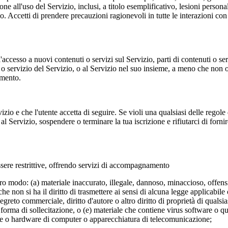
zione all'uso del Servizio, inclusi, a titolo esemplificativo, lesioni pers
 Accetti di prendere precauzioni ragionevoli in tutte le interazioni con gl
 l'accesso a nuovi contenuti o servizi sul Servizio, parti di contenuti o se
 o servizio del Servizio, o al Servizio nel suo insieme, a meno che non ot
amento.
izio e che l'utente accetta di seguire. Se violi una qualsiasi delle regol
so al Servizio, sospendere o terminare la tua iscrizione e rifiutarci di for
 essere restrittive, offrendo servizi di accompagnamento
altro modo: (a) materiale inaccurato, illegale, dannoso, minaccioso, offen
che non si ha il diritto di trasmettere ai sensi di alcuna legge applicabile
egreto commerciale, diritto d'autore o altro diritto di proprietà di qualsi
a forma di sollecitazione, o (e) materiale che contiene virus software o q
ware o hardware di computer o apparecchiatura di telecomunicazione;