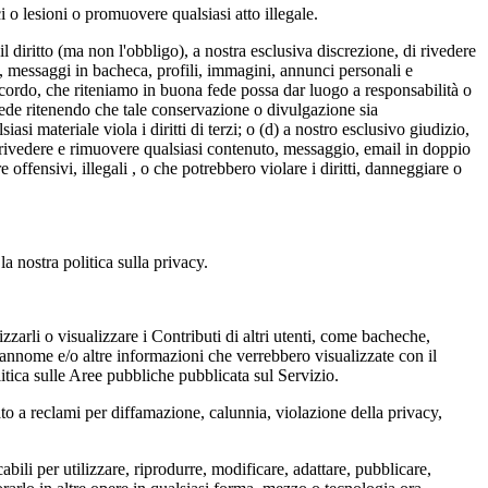
 o lesioni o promuovere qualsiasi atto illegale.
diritto (ma non l'obbligo), a nostra esclusiva discrezione, di rivedere
i a, messaggi in bacheca, profili, immagini, annunci personali e
Accordo, che riteniamo in buona fede possa dar luogo a responsabilità o
 fede ritenendo che tale conservazione o divulgazione sia
si materiale viola i diritti di terzi; o (d) a nostro esclusivo giudizio,
sa rivedere e rimuovere qualsiasi contenuto, messaggio, email in doppio
e offensivi, illegali , o che potrebbero violare i diritti, danneggiare o
la nostra politica sulla privacy.
zzarli o visualizzare i Contributi di altri utenti, come bacheche,
rannome e/o altre informazioni che verrebbero visualizzate con il
litica sulle Aree pubbliche pubblicata sul Servizio.
to a reclami per diffamazione, calunnia, violazione della privacy,
bili per utilizzare, riprodurre, modificare, adattare, pubblicare,