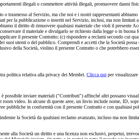
rtamenti illegali o commettere attività illegali, promuovere danni fisici
o trasmesso al Servizio, ma che noi e i nostri rappresentanti abbiamo il 
iati per la pubblicazione o inseriti nel Servizio, inclusi, ma non limitat
abbiamo il diritto di rimuovere qualsiasi materiale che violi il presente 
conservare il materiale e divulgarlo se richiesto dalla legge o in buona
plicare il presente Contratto; (c) rispondere a reclami secondo cui qualsia
à, dei suoi utenti o del pubblico. Comprendi e accetti che la Società pos
sclusivo della Società, violino il presente Contratto o che potrebbero esser
stra politica relativa alla privacy dei Membri.
Clicca qui
per visualizzare 
 possibile inviare materiali ("Contributi") affinché altri possano visuali
hat room video. In alcune di queste aree, un Invio include nome, ID, sop
 Aree pubbliche in conformità con il presente Contratto e con qualsiasi po
 indenne la Società da qualsiasi reclamo avanzato, incluso ma non limita
e alla Società un diritto e una licenza non esclusivi, perpetui, irrevoca