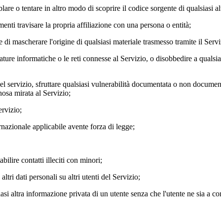
lare o tentare in altro modo di scoprire il codice sorgente di qualsiasi 
menti travisare la propria affiliazione con una persona o entità;
ne di mascherare l'origine di qualsiasi materiale trasmesso tramite il Servi
chiature informatiche o le reti connesse al Servizio, o disobbedire a qualsi
e del servizio, sfruttare qualsiasi vulnerabilità documentata o non docum
nosa mirata al Servizio;
ervizio;
ernazionale applicabile avente forza di legge;
ilire contatti illeciti con minori;
altri dati personali su altri utenti del Servizio;
siasi altra informazione privata di un utente senza che l'utente ne sia a 