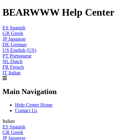
BEARWWW Help Center
ES
Spanish
GR
Greek
JP
Japanese
DE
German
US
English (US)
PT
Portuguese
NL
Dutch
FR
French
IT
Italian
Main Navigation
Help Center Home
Contact Us
Italian
ES
Spanish
GR
Greek
JP
Japanese