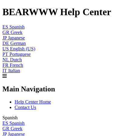
BEARWWW Help Center
ES
Spanish
GR
Greek
JP
Japanese
DE
German
US
English (US)
PT
Portuguese
NL
Dutch
FR
French
IT
Italian
Main Navigation
Help Center Home
Contact Us
Spanish
ES
Spanish
GR
Greek
JP
Japanese