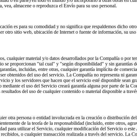
alidad o en parte) en todo el mundo y/o incorporarlo a otras obras en cu
a, vea, almacene o reproduzca el Envío para su uso personal.
icación es para su comodidad y no significa que respaldemos dicho otro
r otro sitio web, ubicación de Internet o fuente de información, su uso
os, cualquier material y/o datos desarrollados por la Compañía o por te
icio se proporcionan "tal cual" y "según disponibilidad" y sin garantías 
ntías, incluidas, entre otras, cualquier garantía implícita de comerciab
ser obtenidos del uso del servicio. La Compañía no representa ni garantiz
ervicio y los servidores que hacen que el servicio esté disponible sean 
 o mediante el uso del Servicio creará garantía alguna por parte de la
resultados del uso de cualquier contenido o material disponible a través
r otra persona o entidad involucrada en la creación o distribución del 
entemente de la teoría de la responsabilidad (incluido, entre otros, agra
dad para utilizar el Servicio, cualquier modificación del Servicio o est
o recibidos, o cualquier transacción realizada a través del servicio. L