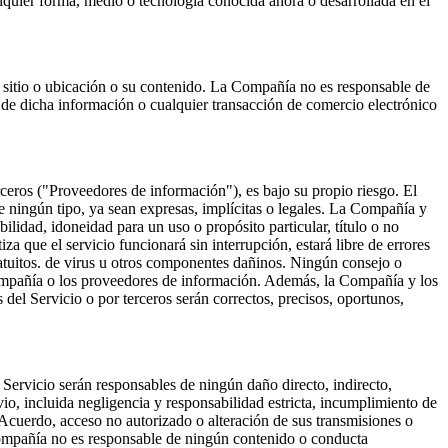
alquier forma, medio o tecnología conocida ahora o desarrollada en el
 sitio o ubicación o su contenido. La Compañía no es responsable de
 de dicha información o cualquier transacción de comercio electrónico
rceros ("Proveedores de información"), es bajo su propio riesgo. El
de ningún tipo, ya sean expresas, implícitas o legales. La Compañía y
ilidad, idoneidad para un uso o propósito particular, título o no
a que el servicio funcionará sin interrupción, estará libre de errores
gratuitos. de virus u otros componentes dañinos. Ningún consejo o
 Compañía o los proveedores de información. Además, la Compañía y los
 del Servicio o por terceros serán correctos, precisos, oportunos,
Servicio serán responsables de ningún daño directo, indirecto,
vio, incluida negligencia y responsabilidad estricta, incumplimiento de
e Acuerdo, acceso no autorizado o alteración de sus transmisiones o
a Compañía no es responsable de ningún contenido o conducta