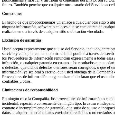
públicamente y mostrar y distribuir el contenido del Envío. (en su tot
futuro. También permite que cualquier otro usuario del Servicio acced
Conexiones
El hecho de que proporcionemos un enlace a cualquier otro sitio o ub
ninguna información, software o enlaces que se encuentren en cualquie
realizada en o a través de cualquier sitio o ubicación vinculada.
Exclusión de garantías
Usted acepta expresamente que su uso del Servicio, incluido, entre otr
servicio y cualquier contenido o material disponible a través del serv
los Proveedores de información renuncian expresamente a todas esas gara
infracción, o cualquier garantía en cuanto a los resultados que puedan 
o defectos, que dichos defectos o errores serán corregidos, o que el s
información, ya sea oral o escrito, que usted obtenga de la Compañía
Proveedores de información no garantizan ni declaran que el uso o los 
confiables u otros.
Limitaciones de responsabilidad
En ningún caso la Compañía, los proveedores de información o cualquie
incidental, especial o consecuente de ningún tipo. la causa e independi
contrato o incumplimiento de garantía), que surja de su uso o incapaci
datos, cualquier material o datos enviados o recibidos o no enviados 