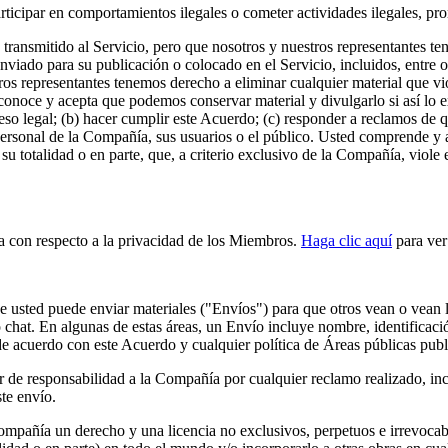
icipar en comportamientos ilegales o cometer actividades ilegales, prom
ansmitido al Servicio, pero que nosotros y nuestros representantes tene
 enviado para su publicación o colocado en el Servicio, incluidos, entre 
estros representantes tenemos derecho a eliminar cualquier material que
onoce y acepta que podemos conservar material y divulgarlo si así lo e
so legal; (b) hacer cumplir este Acuerdo; (c) responder a reclamos de qu
d personal de la Compañía, sus usuarios o el público. Usted comprende y
 su totalidad o en parte, que, a criterio exclusivo de la Compañía, viole
ica con respecto a la privacidad de los Miembros.
Haga clic aquí
para ver 
 usted puede enviar materiales ("Envíos") para que otros vean o vean l
o chat. En algunas de estas áreas, un Envío incluye nombre, identificaci
de acuerdo con este Acuerdo y cualquier política de Áreas públicas publ
r de responsabilidad a la Compañía por cualquier reclamo realizado, inc
ste envío.
añía un derecho y una licencia no exclusivos, perpetuos e irrevocables 