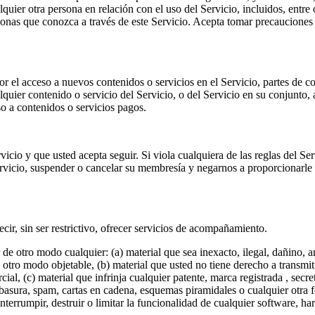
lquier otra persona en relación con el uso del Servicio, incluidos, entre
nas que conozca a través de este Servicio. Acepta tomar precauciones 
 el acceso a nuevos contenidos o servicios en el Servicio, partes de con
lquier contenido o servicio del Servicio, o del Servicio en su conjunto
so a contenidos o servicios pagos.
vicio y que usted acepta seguir. Si viola cualquiera de las reglas del Se
ervicio, suspender o cancelar su membresía y negarnos a proporcionarle 
ecir, sin ser restrictivo, ofrecer servicios de acompañamiento.
ir de otro modo cualquier: (a) material que sea inexacto, ilegal, dañino,
e otro modo objetable, (b) material que usted no tiene derecho a transmiti
rcial, (c) material que infrinja cualquier patente, marca registrada , se
 basura, spam, cartas en cadena, esquemas piramidales o cualquier otra f
nterrumpir, destruir o limitar la funcionalidad de cualquier software, 