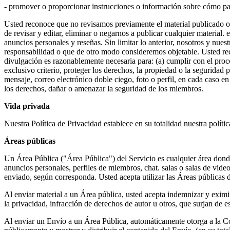
- promover o proporcionar instrucciones o información sobre cómo part
Usted reconoce que no revisamos previamente el material publicado o tr
de revisar y editar, eliminar o negarnos a publicar cualquier material.
anuncios personales y reseñas. Sin limitar lo anterior, nosotros y nu
responsabilidad o que de otro modo consideremos objetable. Usted rec
divulgación es razonablemente necesaria para: (a) cumplir con el proce
exclusivo criterio, proteger los derechos, la propiedad o la segurida
mensaje, correo electrónico doble ciego, foto o perfil, en cada caso en
los derechos, dañar o amenazar la seguridad de los miembros.
Vida privada
Nuestra Política de Privacidad establece en su totalidad nuestra polít
Áreas públicas
Un Área Pública ("Área Pública") del Servicio es cualquier área donde
anuncios personales, perfiles de miembros, chat. salas o salas de vide
enviado, según corresponda. Usted acepta utilizar las Áreas públicas 
Al enviar material a un Área pública, usted acepta indemnizar y eximi
la privacidad, infracción de derechos de autor u otros, que surjan de e
Al enviar un Envío a un Área Pública, automáticamente otorga a la Comp