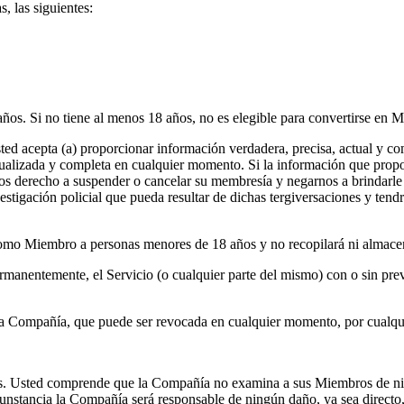
, las siguientes:
os. Si no tiene al menos 18 años, no es elegible para convertirse en Mi
ed acepta (a) proporcionar información verdadera, precisa, actual y com
ualizada y completa en cualquier momento. Si la información que proporc
os derecho a suspender o cancelar su membresía y negarnos a brindarle
stigación policial que pueda resultar de dichas tergiversaciones y tendr
como Miembro a personas menores de 18 años y no recopilará ni almace
rmanentemente, el Servicio (o cualquier parte del mismo) con o sin pre
e la Compañía, que puede ser revocada en cualquier momento, por cualqui
ros. Usted comprende que la Compañía no examina a sus Miembros de ni
cunstancia la Compañía será responsable de ningún daño, ya sea directo,