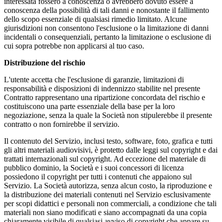
interessata fossero a conoscenza o avrebbero dovuto essere a
conoscenza della possibilità di tali danni e nonostante il fallimento
dello scopo essenziale di qualsiasi rimedio limitato. Alcune
giurisdizioni non consentono l'esclusione o la limitazione di danni
incidentali o consequenziali, pertanto la limitazione o esclusione di
cui sopra potrebbe non applicarsi al tuo caso.
Distribuzione del rischio
L'utente accetta che l'esclusione di garanzie, limitazioni di
responsabilità e disposizioni di indennizzo stabilite nel presente
Contratto rappresentano una ripartizione concordata del rischio e
costituiscono una parte essenziale della base per la loro
negoziazione, senza la quale la Società non stipulerebbe il presente
contratto o non fornirebbe il servizio.
Il contenuto del Servizio, inclusi testo, software, foto, grafica e tutti
gli altri materiali audiovisivi, è protetto dalle leggi sul copyright e dai
trattati internazionali sul copyright. Ad eccezione del materiale di
pubblico dominio, la Società e i suoi concessori di licenza
possiedono il copyright per tutti i contenuti che appaiono sul
Servizio. La Società autorizza, senza alcun costo, la riproduzione e
la distribuzione dei materiali contenuti nel Servizio esclusivamente
per scopi didattici e personali non commerciali, a condizione che tali
materiali non siano modificati e siano accompagnati da una copia
chiaramente visibile di qualsiasi avviso di copyright che appare su