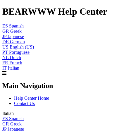
BEARWWW Help Center
ES
Spanish
GR
Greek
JP
Japanese
DE
German
US
English (US)
PT
Portuguese
NL
Dutch
FR
French
IT
Italian
Main Navigation
Help Center Home
Contact Us
Italian
ES
Spanish
GR
Greek
JP
Japanese