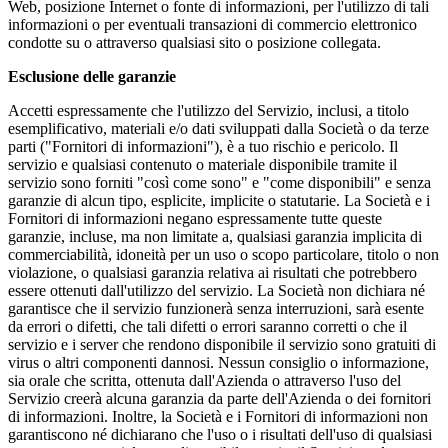
Web, posizione Internet o fonte di informazioni, per l'utilizzo di tali
informazioni o per eventuali transazioni di commercio elettronico
condotte su o attraverso qualsiasi sito o posizione collegata.
Esclusione delle garanzie
Accetti espressamente che l'utilizzo del Servizio, inclusi, a titolo
esemplificativo, materiali e/o dati sviluppati dalla Società o da terze
parti ("Fornitori di informazioni"), è a tuo rischio e pericolo. Il
servizio e qualsiasi contenuto o materiale disponibile tramite il
servizio sono forniti "così come sono" e "come disponibili" e senza
garanzie di alcun tipo, esplicite, implicite o statutarie. La Società e i
Fornitori di informazioni negano espressamente tutte queste
garanzie, incluse, ma non limitate a, qualsiasi garanzia implicita di
commerciabilità, idoneità per un uso o scopo particolare, titolo o non
violazione, o qualsiasi garanzia relativa ai risultati che potrebbero
essere ottenuti dall'utilizzo del servizio. La Società non dichiara né
garantisce che il servizio funzionerà senza interruzioni, sarà esente
da errori o difetti, che tali difetti o errori saranno corretti o che il
servizio e i server che rendono disponibile il servizio sono gratuiti di
virus o altri componenti dannosi. Nessun consiglio o informazione,
sia orale che scritta, ottenuta dall'Azienda o attraverso l'uso del
Servizio creerà alcuna garanzia da parte dell'Azienda o dei fornitori
di informazioni. Inoltre, la Società e i Fornitori di informazioni non
garantiscono né dichiarano che l'uso o i risultati dell'uso di qualsiasi