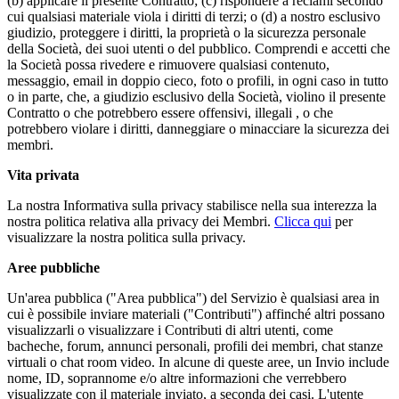
(b) applicare il presente Contratto; (c) rispondere a reclami secondo
cui qualsiasi materiale viola i diritti di terzi; o (d) a nostro esclusivo
giudizio, proteggere i diritti, la proprietà o la sicurezza personale
della Società, dei suoi utenti o del pubblico. Comprendi e accetti che
la Società possa rivedere e rimuovere qualsiasi contenuto,
messaggio, email in doppio cieco, foto o profili, in ogni caso in tutto
o in parte, che, a giudizio esclusivo della Società, violino il presente
Contratto o che potrebbero essere offensivi, illegali , o che
potrebbero violare i diritti, danneggiare o minacciare la sicurezza dei
membri.
Vita privata
La nostra Informativa sulla privacy stabilisce nella sua interezza la
nostra politica relativa alla privacy dei Membri.
Clicca qui
per
visualizzare la nostra politica sulla privacy.
Aree pubbliche
Un'area pubblica ("Area pubblica") del Servizio è qualsiasi area in
cui è possibile inviare materiali ("Contributi") affinché altri possano
visualizzarli o visualizzare i Contributi di altri utenti, come
bacheche, forum, annunci personali, profili dei membri, chat stanze
virtuali o chat room video. In alcune di queste aree, un Invio include
nome, ID, soprannome e/o altre informazioni che verrebbero
visualizzate con il materiale inviato, a seconda dei casi. L'utente