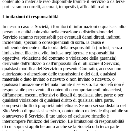
contenuto o materiale reso disponibile tramite il Servizio o da terze
parti saranno corretti, accurati, tempestivi, affidabili o altro.
Limitazioni di responsabilità
In nessun caso la Società, i fornitori di informazioni o qualsiasi altra
persona o entità coinvolta nella creazione o distribuzione del
Servizio saranno responsabili per eventuali danni diretti, indiretti,
incidentali, speciali o consequenziali di sorta. la causa e
indipendentemente dalla teoria della responsabilità (inclusi, senza
limitazione, illecito civile, inclusa negligenza e responsabilità
oggettiva, violazione del contratto o violazione della garanzia),
derivante dall'utilizzo o dall'impossibilità di utilizzare il Servizio,
qualsiasi modifica del Servizio o presente Contratto, accesso non
autorizzato o alterazione delle trasmissioni o dei dati, qualsiasi
materiale o dato inviato o ricevuto o non inviato o ricevuto, o
qualsiasi transazione effettuata tramite il servizio. La Società non è
responsabile per eventuali contenuti o comportamenti minacciosi,
diffamatori, osceni, offensivi o illegali di qualsiasi altra parte o per
qualsiasi violazione di qualsiasi diritto di qualsiasi altra parte,
compresi i diritti di proprietà intellettuale. Se non sei soddisfatto del
Sito Web o di qualsiasi servizio, contenuto o materiale disponibile su
o attraverso il Servizio, il tuo unico ed esclusivo rimedio è
interrompere l'utilizzo del Servizio. Le limitazioni di responsabilità
di cui sopra si applicheranno anche se la Società o la terza parte