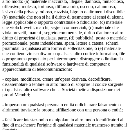
altro modo: (a) materiale inaccurato, illegale, dannoso, minaccioso,
offensivo, molesto, tortuoso, diffamatorio, osceno, calunnioso,
lesivo della privacy, odioso, razzista, bigotto o altrimenti discutibile,
(b) materiale che non si ha il diritto di trasmettere ai sensi di alcuna
legge applicabile o rapporto contrattuale o fiduciario, (c) materiale
che viola brevetti, marchi, segreti commerciali, (c) materiale che
viola brevetti, marchi , segreto commerciale, diritto d'autore o altro
diritto di proprietà di qualsiasi parte, (d) pubblicità, posta o materiale
promozionale, posta indesiderata, spam, lettere a catena, schemi
piramidali o qualsiasi altra forma di sollecitazione, o (e) materiale
che contiene virus software o qualsiasi altro codice informatico, file
o programma progettato per interrompere, distruggere o limitare la
funzionalità di qualsiasi software o hardware di computer o
apparecchiatura di telecomunicazione;
- copiare, modificare, creare un'opera derivata, decodificare,
disassemblare o tentare in altro modo di scoprire il codice sorgente
di qualsiasi altro software che la Società mette a disposizione dei
propri Membri;
- impersonare qualsiasi persona o entità o dichiarare falsamente o
altrimenti travisare la propria affiliazione con una persona o entità;
- falsificare intestazioni o manipolare in altro modo identificatori al
fine di mascherare l'origine di qualsiasi materiale trasmesso tramite il