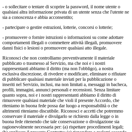
- o sollecitare o tentare di scoprire la password, il nome utente o
qualsiasi altra informazione privata di un utente senza che l'utente ne
sia a conoscenza e abbia acconsentito;
- partecipare o gestire estrazioni, lotterie, concorsi o lotterie;
- promuovere o fornire istruzioni o informazioni su come adottare
comportamenti illegali o commettere attività illegali, promuovere
danni fisici o lesioni o promuovere qualsiasi atto illegale.
Riconosci che non controlliamo preventivamente il materiale
pubblicato o trasmesso al Servizio, ma che noi e i nostri
rappresentanti abbiamo il diritto (ma non l'obbligo), a nostra
esclusiva discrezione, di rivedere e modificare, eliminare o rifiutare
di pubblicare qualsiasi materiale inviati per la pubblicazione o
inseriti nel Servizio, inclusi, ma non limitati a, messaggi in bacheca,
profili, immagini, annunci personali e recensioni. Senza limitare
quanto sopra, noi e i nostri rappresentanti abbiamo il diritto di
rimuovere qualsiasi materiale che violi il presente Accordo, che
riteniamo in buona fede possa dar luogo a responsabilità o che
altrimenti riteniamo discutibile. Riconosci e accetti che potremmo
conservare il materiale e divulgarlo se richiesto dalla legge o in
buona fede ritenendo che tale conservazione o divulgazione sia
ragionevolmente necessaria per: (a) rispettare procedimenti legali;