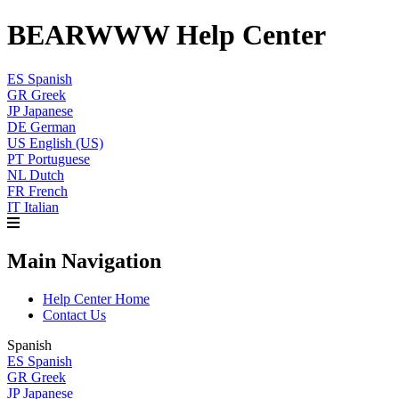
BEARWWW Help Center
ES
Spanish
GR
Greek
JP
Japanese
DE
German
US
English (US)
PT
Portuguese
NL
Dutch
FR
French
IT
Italian
Main Navigation
Help Center Home
Contact Us
Spanish
ES
Spanish
GR
Greek
JP
Japanese