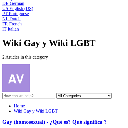
DE
German
US
English (US)
PT
Portuguese
NL
Dutch
FR
French
IT
Italian
Wiki Gay y Wiki LGBT
2 Articles in this category
Home
Wiki Gay y Wiki LGBT
Gay (homosexual) - ¿Qué es? Qué significa ?