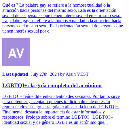
Qué es ? La palabra gay se refiere a la homosexualidad o la
atracción hacia personas del mismo sexo. Esta es la orientación
sexual de las personas que tienen interés sexual en el mismo sexo.
La palabra gay se refiere a la homosexualidad o la atracción hacia
personas del mismo sexo. Es la orientación sexual de personas que
tienen interés sexual por e...
Last updated:
July 27th, 2024
by
Alain VEST
LGBTQI+: la guía completa del acrónimo
LGBTQI+ reúne diferentes identidades sexuales. Por tanto, sirve
para defender y aceptar a quienes tradicionalmente no están
representados. Luego, esta guía explica cada letra de LGBTQI+.
Finalmente, destaca la importancia de estar informados y
respetuosos. Prólogo sobre el término LGBTQI+ LGBTQI –
identidad sexual y de género LGBT es un acrónimo que...