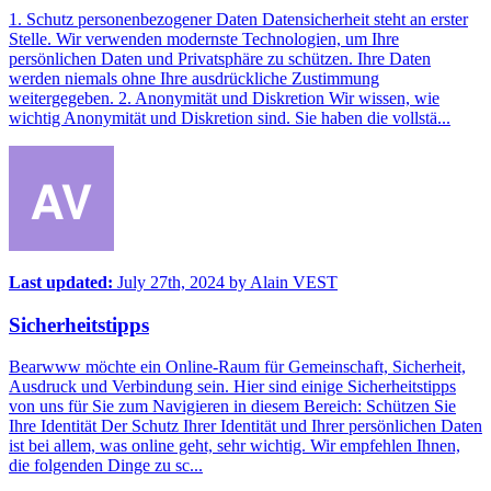
1. Schutz personenbezogener Daten Datensicherheit steht an erster
Stelle. Wir verwenden modernste Technologien, um Ihre
persönlichen Daten und Privatsphäre zu schützen. Ihre Daten
werden niemals ohne Ihre ausdrückliche Zustimmung
weitergegeben. 2. Anonymität und Diskretion Wir wissen, wie
wichtig Anonymität und Diskretion sind. Sie haben die vollstä...
Last updated:
July 27th, 2024
by
Alain VEST
Sicherheitstipps
Bearwww möchte ein Online-Raum für Gemeinschaft, Sicherheit,
Ausdruck und Verbindung sein. Hier sind einige Sicherheitstipps
von uns für Sie zum Navigieren in diesem Bereich: Schützen Sie
Ihre Identität Der Schutz Ihrer Identität und Ihrer persönlichen Daten
ist bei allem, was online geht, sehr wichtig. Wir empfehlen Ihnen,
die folgenden Dinge zu sc...