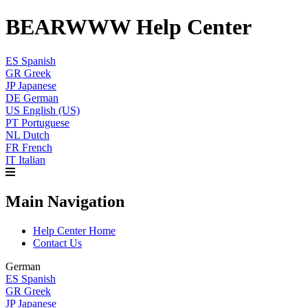
BEARWWW Help Center
ES
Spanish
GR
Greek
JP
Japanese
DE
German
US
English (US)
PT
Portuguese
NL
Dutch
FR
French
IT
Italian
Main Navigation
Help Center Home
Contact Us
German
ES
Spanish
GR
Greek
JP
Japanese