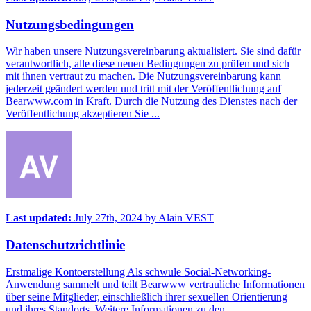
Nutzungsbedingungen
Wir haben unsere Nutzungsvereinbarung aktualisiert. Sie sind dafür
verantwortlich, alle diese neuen Bedingungen zu prüfen und sich
mit ihnen vertraut zu machen. Die Nutzungsvereinbarung kann
jederzeit geändert werden und tritt mit der Veröffentlichung auf
Bearwww.com in Kraft. Durch die Nutzung des Dienstes nach der
Veröffentlichung akzeptieren Sie ...
Last updated:
July 27th, 2024
by
Alain VEST
Datenschutzrichtlinie
Erstmalige Kontoerstellung Als schwule Social-Networking-
Anwendung sammelt und teilt Bearwww vertrauliche Informationen
über seine Mitglieder, einschließlich ihrer sexuellen Orientierung
und ihres Standorts. Weitere Informationen zu den