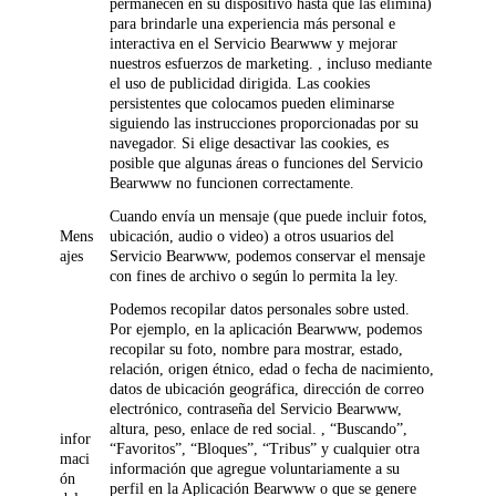
permanecen en su dispositivo hasta que las elimina)
para brindarle una experiencia más personal e
interactiva en el Servicio Bearwww y mejorar
nuestros esfuerzos de marketing. , incluso mediante
el uso de publicidad dirigida. Las cookies
persistentes que colocamos pueden eliminarse
siguiendo las instrucciones proporcionadas por su
navegador. Si elige desactivar las cookies, es
posible que algunas áreas o funciones del Servicio
Bearwww no funcionen correctamente.
Cuando envía un mensaje (que puede incluir fotos,
Mens
ubicación, audio o video) a otros usuarios del
ajes
Servicio Bearwww, podemos conservar el mensaje
con fines de archivo o según lo permita la ley.
Podemos recopilar datos personales sobre usted.
Por ejemplo, en la aplicación Bearwww, podemos
recopilar su foto, nombre para mostrar, estado,
relación, origen étnico, edad o fecha de nacimiento,
datos de ubicación geográfica, dirección de correo
electrónico, contraseña del Servicio Bearwww,
altura, peso, enlace de red social. , “Buscando”,
infor
“Favoritos”, “Bloques”, “Tribus” y cualquier otra
maci
información que agregue voluntariamente a su
ón
perfil en la Aplicación Bearwww o que se genere