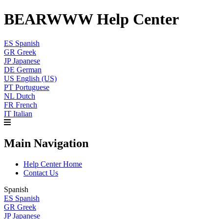
BEARWWW Help Center
ES
Spanish
GR
Greek
JP
Japanese
DE
German
US
English (US)
PT
Portuguese
NL
Dutch
FR
French
IT
Italian
Main Navigation
Help Center Home
Contact Us
Spanish
ES
Spanish
GR
Greek
JP
Japanese